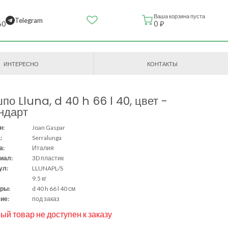
Ваша корзина пуста
Telegram
0 ₽
60
ИНТЕРЕСНО
КОНТАКТЫ
по Lluna, d 40 h 66 l 40, цвет -
ндарт
н:
Joan Gaspar
:
Serralunga
а:
Италия
иал:
3D пластик
ул:
LLUNAPL/S
9.5 кг
ры:
d 40 h 66 l 40 см
ие:
под заказ
ый товар не доступен к заказу