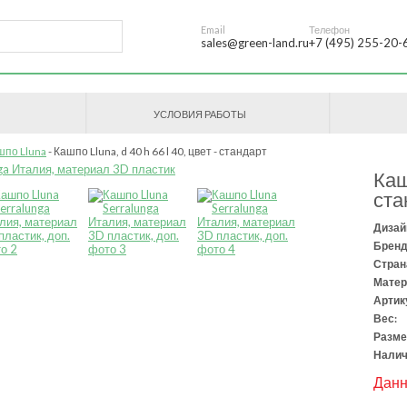
Email
Телефон
sales@green-land.ru
+7 (495) 255-20-
УСЛОВИЯ РАБОТЫ
шпо Lluna
Кашпо Lluna, d 40 h 66 l 40, цвет - стандарт
Каш
ста
Дизай
Бренд
Стран
Матер
Артик
Вес:
Разме
Налич
Данн