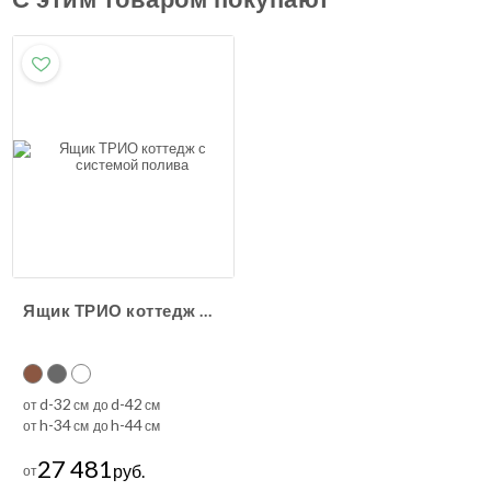
Ящик ТРИО коттедж с системой полива
d-32
d-42
от
см до
см
h-34
h-44
от
см до
см
27 481
руб.
от