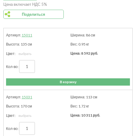
Цена включает НДС 5%
Поделиться
15011
86
см
135
см
0.95
кг
8 592
руб.
В корзину
15031
113
см
170
см
1.72
кг
10 311
руб.