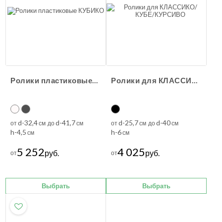
Ролики пластиковые КУБИКО
Ролики для КЛАССИКО/КУБЕ/КУРСИВО
d-32,4
d-41,7
d-25,7
d-40
от
см до
см
от
см до
см
h-4,5
h-6
см
см
5 252
4 025
руб.
руб.
от
от
Выбрать
Выбрать