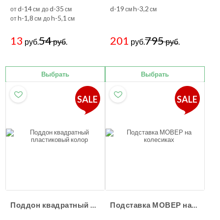
d-14
d-35
d-19
h-3,2
от
см до
см
см
см
h-1,8
h-5,1
от
см до
см
13
54
201
795
руб.
руб.
руб.
руб.
Выбрать
Выбрать
SALE
SALE
Поддон квадратный пластиковый колор
Подставка МОВЕР на колесиках