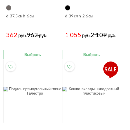
d-37,5
h-6
d-39
h-2,6
см
см
см
см
362
962
1 055
2 109
руб.
руб.
руб.
руб.
Выбрать
Выбрать
SALE