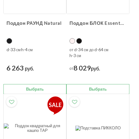
Поддон РАУНД Natural
Поддон БЛОК Essential
d-33
h-4
d-34
d-64
см
см
от
см до
см
h-3
см
6 263
8 029
руб.
руб.
от
Выбрать
Выбрать
SALE