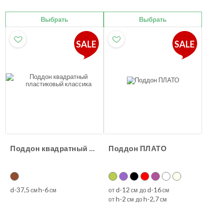
Выбрать
Выбрать
SALE
SALE
Поддон квадратный пластиковый классика
Поддон ПЛАТО
d-37,5
h-6
d-12
d-16
см
см
от
см до
см
h-2
h-2,7
от
см до
см