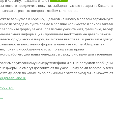
ар в Корзину, нажав на значок
 вы можете продолжить покупки, выбирая нужные товары из Каталога 
ь заказ из разных товаров в любом количестве.
можете вернуться в Корзину, щелкнув на кнопку в правом верхнем уг
имости отредактируйте прямо в Корзине количество и список заказа
 заполните форму заказа: правильно укажите имя, фамилию, телефон
олнительная информация» пропишите необходимые детали заказа.
яетесь юридическим лицом, вы можете ввести ваши реквизиты для у
равильность заполнения формы и нажмите кнопку «Отправить».
но, появится сообщение о том, что ваш заказ принят.
дного рабочего дня наши менеджеры свяжутся с вами для уточнения 
язались по указанному номеру телефона и вы не получили сообщение
енеджеры не смогут дозвониться по указанному вами телефону в теч
этому, если по каким-либо причинам в этот период вы не можете от
le@green-land.ru
.
255 20 60
am