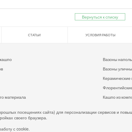
Вернуться к списку
СТАТЬИ
УСЛОВИЯ РАБОТЫ
 кашпо
Вазоны напол
ов
Вазоны уличн
Керамические 
Флорентийские
ого материала
Кашпо из комп
прошлых посещениях сайта) для персонализации сервисов и повы
тройках своего браузера.
аботу с cookie.