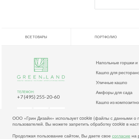
ВСЕ ТОВАРЫ
ПОРТФОЛИО
Напольные горшки и
Кашпо для ресторан
Уличные кашпо
Амфоры для сада
ТЕЛЕФОН:
+7 (495) 255-20-60
Кашпо из композитн
Дизайнерские кашпо
ООО «Грин Дизайн» использует cookie (файлы с данными о 
пользователей. Вы можете запретить обработку cookie в нас
Согласие на обработку файлов cookies
Продолжая пользование сайтом, Вы даете свое
согласие
на р
Согласие на обработку персональных данных