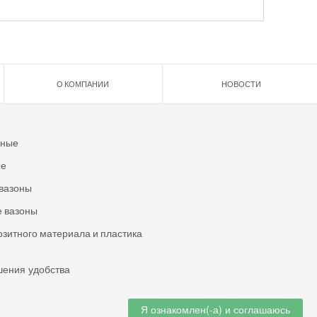
О КОМПАНИИ
НОВОСТИ
ьные
ые
вазоны
 вазоны
озитного материала и пластика
шения удобства
Я ознакомлен(-а) и соглашаюсь