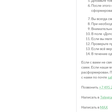
Добавьте тов
После этого
сформироват
Вы всегда с
При необход
Внимательно
В поле «Доп
Если вы явл
Проверьте п
Если всё вер
В течение о
Если с вами не св
сами. Если наши м
расформирован. По
с нами по почте
sa
Позвонить
+7 495 
Написать в
Telegr
Написать в
MAX