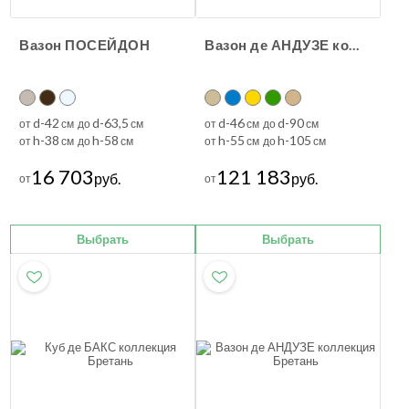
Вазон ПОСЕЙДОН
Вазон де АНДУЗЕ коллекция Шато
d-42
d-63,5
d-46
d-90
от
см до
см
от
см до
см
h-38
h-58
h-55
h-105
от
см до
см
от
см до
см
16 703
121 183
руб.
руб.
от
от
Выбрать
Выбрать