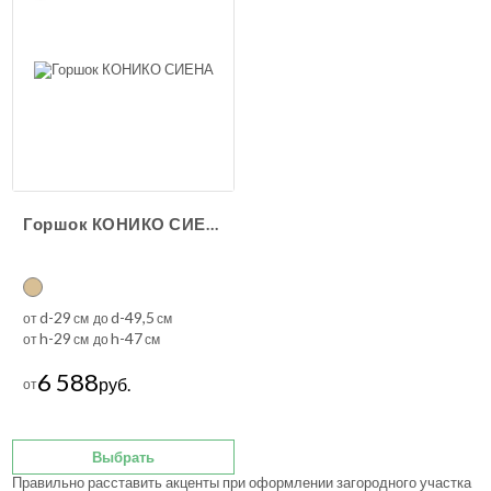
Горшок КОНИКО СИЕНА
d-29
d-49,5
от
см до
см
h-29
h-47
от
см до
см
6 588
руб.
от
Выбрать
Правильно расставить акценты при оформлении загородного участка