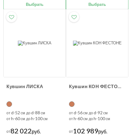
Выбрать
Выбрать
Кувшин ЛИСКА
Кувшин КОН ФЕСТОНЕ
d-52
d-88
d-56
d-92
от
см до
см
от
см до
см
h-60
h-100
h-60
h-100
от
см до
см
от
см до
см
82 022
102 989
руб.
руб.
от
от