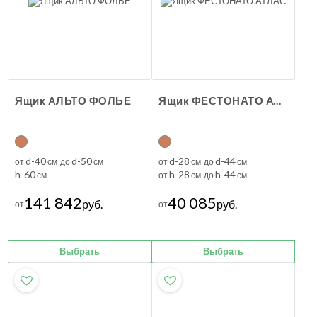
Ящик АЛЬТО ФОЛЬЕ
Ящик ФЕСТОНАТО АТЛАС
d-40
d-50
d-28
d-44
от
см до
см
от
см до
см
h-60
h-28
h-44
см
от
см до
см
141 842
40 085
руб.
руб.
от
от
Выбрать
Выбрать