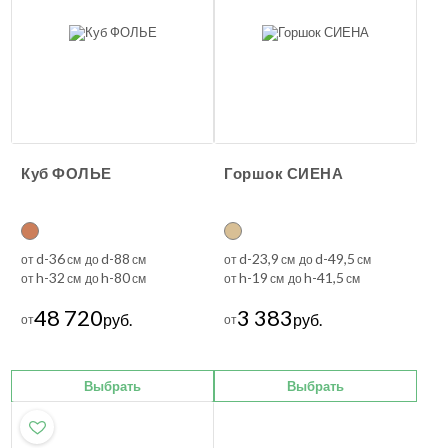
Куб ФОЛЬЕ
Горшок СИЕНА
d-36
d-88
d-23,9
d-49,5
от
см до
см
от
см до
см
h-32
h-80
h-19
h-41,5
от
см до
см
от
см до
см
48 720
3 383
руб.
руб.
от
от
Выбрать
Выбрать