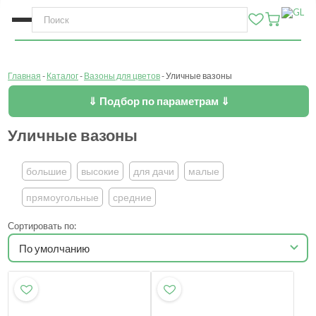
Главная
Каталог
Вазоны для цветов
Уличные вазоны
⇓ Подбор по параметрам ⇓
Уличные вазоны
большие
высокие
для дачи
малые
прямоугольные
средние
Сортировать по: