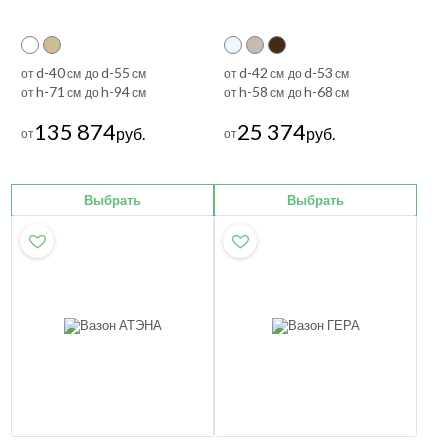
d-40
d-55
d-42
d-53
от
см до
см
от
см до
см
h-71
h-94
h-58
h-68
от
см до
см
от
см до
см
135 874
25 374
руб.
руб.
от
от
Выбрать
Выбрать