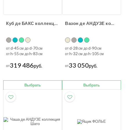
Куб де БАКС коллекция Бретань
Вазон де АНДУЗЕ коллекция Бретань
d-45
d-70
d-28
d-90
от
см до
см
от
см до
см
h-55
h-83
h-32
h-105
от
см до
см
от
см до
см
319 486
33 050
руб.
руб.
от
от
Выбрать
Выбрать