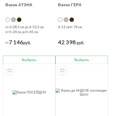
Вазон АТЭНА
Вазон ГЕРА
d-28,5
d-53,5
d-51
h-74
от
см до
см
см
см
h-24
h-45
от
см до
см
7 146
42 398
руб.
руб.
от
Выбрать
Выбрать