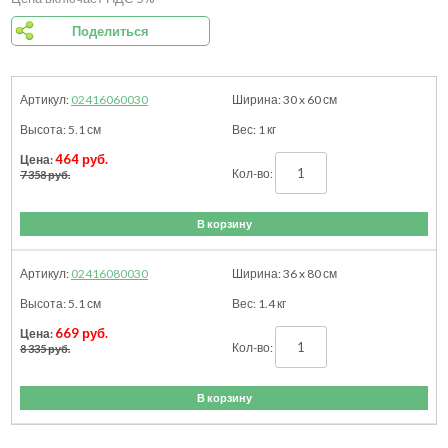
Поделиться
02416060030
30 x 60
см
5.1
см
1
кг
464 руб.
7 358 руб.
В корзину
02416080030
36 x 80
см
5.1
см
1.4
кг
669 руб.
8 335 руб.
В корзину