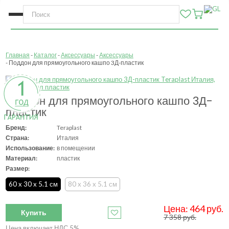
Главная
Каталог
Аксессуары
Аксессуары
Поддон для прямоугольного кашпо 3Д-пластик
Поддон для прямоугольного кашпо 3Д-
пластик
Бренд:
Teraplast
Страна:
Италия
Использование:
в помещении
Материал:
пластик
Размер:
60 x 30 x 5.1 см
80 x 36 x 5.1 см
Цена:
464
руб.
Купить
7 358
руб.
Цена включает НДС 5%