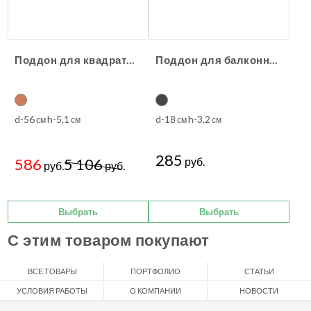
Поддон для квадратного кашпо 3Д-пластик
Поддон для балконного ящика пластиковый классика
d-56
h-5,1
d-18
h-3,2
см
см
см
см
285
586
5 106
руб.
руб.
руб.
Выбрать
Выбрать
С этим товаром покупают
ВСЕ ТОВАРЫ
ПОРТФОЛИО
СТАТЬИ
УСЛОВИЯ РАБОТЫ
О КОМПАНИИ
НОВОСТИ