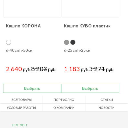
Кашпо КОРОНА
Кашпо КУБО пластик
d-40
h-50
d-25
h-25
см
см
см
см
2 640
8 203
1 183
3 271
руб.
руб.
руб.
руб.
Выбрать
Выбрать
ВСЕ ТОВАРЫ
ПОРТФОЛИО
СТАТЬИ
УСЛОВИЯ РАБОТЫ
О КОМПАНИИ
НОВОСТИ
ТЕЛЕФОН: