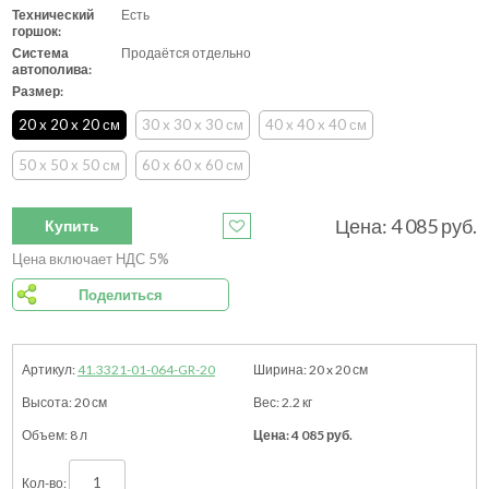
Технический
Есть
горшок:
Система
Продаётся отдельно
автополива:
Размер:
20 x 20 x 20 см
30 x 30 x 30 см
40 x 40 x 40 см
50 x 50 x 50 см
60 x 60 x 60 см
Цена:
4 085
руб.
Купить
Цена включает НДС 5%
Поделиться
41.3321-01-064-GR-20
20 x 20
см
20
см
2.2
кг
8 л
4 085
руб.