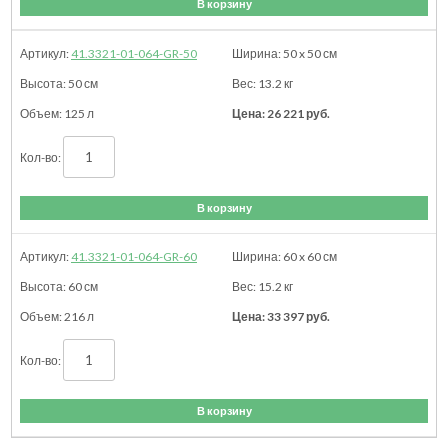
В корзину
41.3321-01-064-GR-50
50 x 50
см
50
см
13.2
кг
125 л
26 221
руб.
В корзину
41.3321-01-064-GR-60
60 x 60
см
60
см
15.2
кг
216 л
33 397
руб.
В корзину