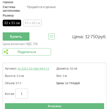
горшок:
Система
Продаётся отдельно
автополива:
Размер:
32 x 51 см
43 x 68 см
Цена:
12 750
руб.
Купить
Цена включает НДС 5%
Поделиться
41.3321-05-066-WH-51
32
см
51
см
5
кг
37 л
12 750
руб.
В корзину