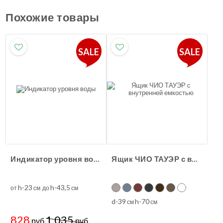
Похожие товары
SALE
SALE
Индикатор уровня воды
Ящик ЧИО ТАУЭР с внутренней емкостью
h-23
h-43,5
от
см до
см
d-39
h-70
см
см
828
1 035
руб.
руб.