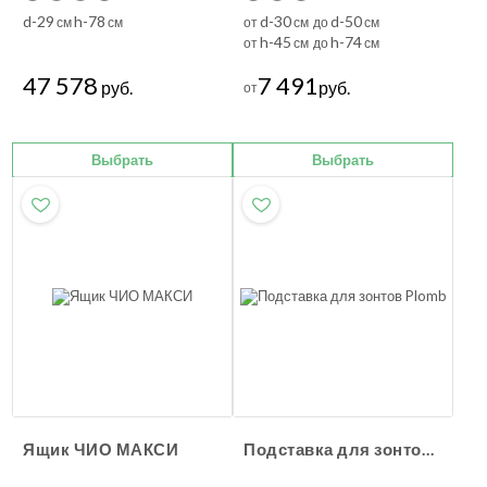
d-29
h-78
d-30
d-50
см
см
от
см до
см
h-45
h-74
от
см до
см
47 578
7 491
руб.
руб.
от
Выбрать
Выбрать
Ящик ЧИО МАКСИ
Подставка для зонтов Plomb