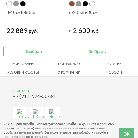
d-40
h-80
d-20
h-30
см
см
см
см
22 889
2 600
руб.
руб.
от
Выбрать
Выбрать
ВСЕ ТОВАРЫ
ПОРТФОЛИО
СТАТЬИ
УСЛОВИЯ РАБОТЫ
О КОМПАНИИ
НОВОСТИ
ТЕЛЕФОН:
+7 (911) 924-50-84
ООО «Грин Дизайн» использует cookie (файлы с данными о прошлых
посещениях сайта) для персонализации сервисов и повышения
удобства пользователей. Вы можете запретить обработку cookie в
настройках своего браузера.