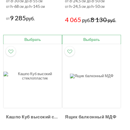
d-30
d-55
d-24,5
d-50
от
см до
см
от
см до
см
h-68
h-145
h-24,5
h-50
от
см до
см
от
см до
см
9 285
руб.
4 065
8 130
от
руб.
руб.
Выбрать
Выбрать
Кашпо Куб высокий стеклопластик
Ящик балконный МДФ