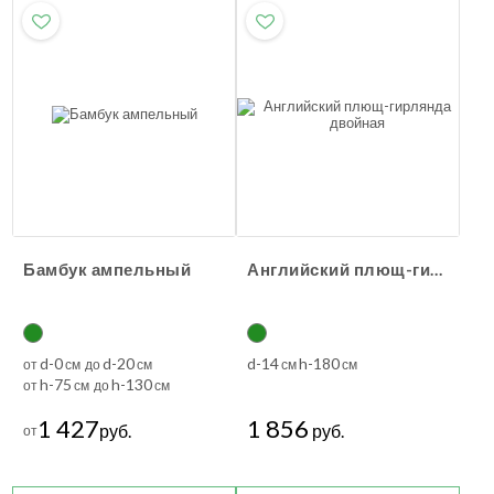
Бамбук ампельный
Английский плющ-гирлянда двойная
d-0
d-20
d-14
h-180
от
см до
см
см
см
h-75
h-130
от
см до
см
1 427
1 856
руб.
руб.
от