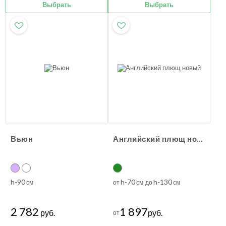
Выбрать
Выбрать
Вьюн
Английский плющ новый
h-90
h-70
h-130
см
от
см до
см
2 782
1 897
руб.
руб.
от