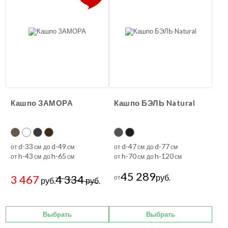
Кашпо ЗАМОРА
Кашпо БЭЛЬ Natural
d-33
d-49
d-47
d-77
от
см до
см
от
см до
см
h-43
h-65
h-70
h-120
от
см до
см
от
см до
см
45 289
3 467
4 334
руб.
от
руб.
руб.
Выбрать
Выбрать