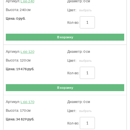
L 66-240
0
см
240
см
0
руб.
В корзину
L 66-120
0
см
120
см
19 478
руб.
В корзину
L 66-170
0
см
170
см
34 829
руб.