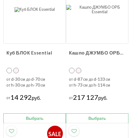
Куб БЛОК Essential
Кашпо ДЖУМБО ОРБ Essential
d-30
d-70
d-87
d-133
от
см до
см
от
см до
см
h-30
h-70
h-73
h-114
от
см до
см
от
см до
см
14 292
217 127
руб.
руб.
от
от
Выбрать
Выбрать
SALE