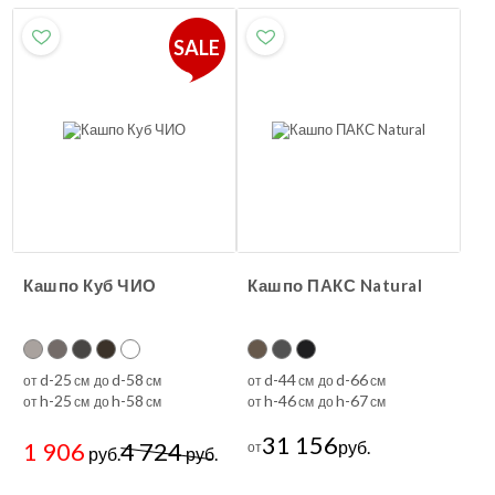
SALE
Кашпо Куб ЧИО
Кашпо ПАКС Natural
d-25
d-58
d-44
d-66
от
см до
см
от
см до
см
h-25
h-58
h-46
h-67
от
см до
см
от
см до
см
31 156
1 906
4 724
руб.
от
руб.
руб.