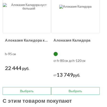
Алоказия Калидора куст большой
Алоказия Калидора
h-95
см
h-80
h-120
от
см до
см
22 444
руб.
13 749
руб.
от
Выбрать
Выбрать
С этим товаром покупают