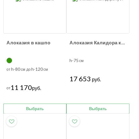
Алоказия в кашпо
Алоказия Калидора куст
h-75
см
h-80
h-120
от
см до
см
17 653
руб.
11 170
руб.
от
Выбрать
Выбрать