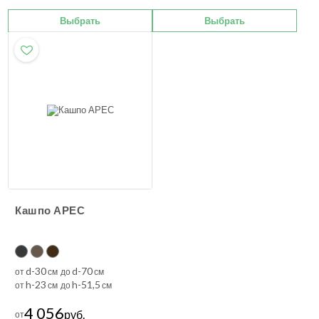
Выбрать
Выбрать
Кашпо АРЕС
d-30
d-70
от
см до
см
h-23
h-51,5
от
см до
см
4 056
руб.
от