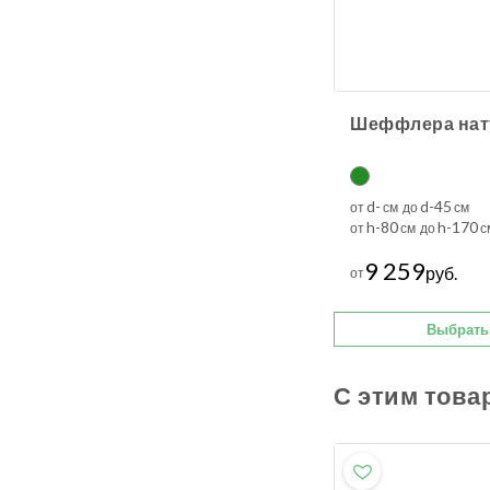
d-
d-45
от
см до
см
h-80
h-170
от
см до
с
9 259
руб.
от
Выбрать
С этим това