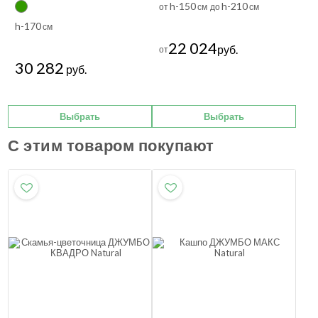
h-150
h-210
от
см до
см
h-170
см
22 024
руб.
от
30 282
руб.
Выбрать
Выбрать
С этим товаром покупают