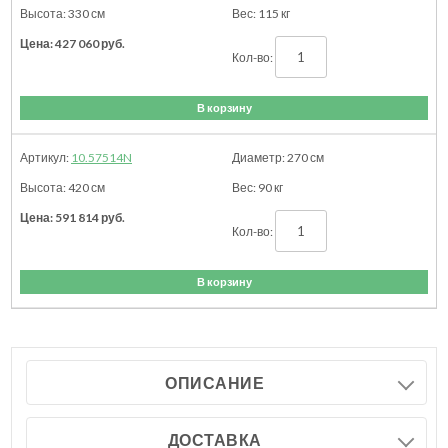
330
см
115
кг
427 060
руб.
В корзину
10.57514N
270
см
420
см
90
кг
591 814
руб.
В корзину
ОПИСАНИЕ
ДОСТАВКА