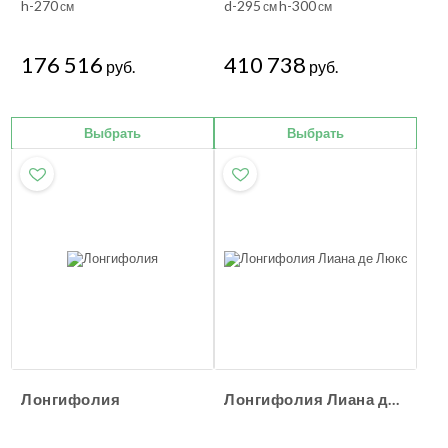
h-270
d-295
h-300
см
см
см
176 516
410 738
руб.
руб.
Выбрать
Выбрать
Лонгифолия
Лонгифолия Лиана де Люкс