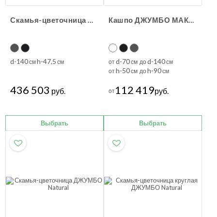
Скамья-цветочница ДЖУМБО КВАДРО Natural
Кашпо ДЖУМБО МАКС Natural
d-140
h-47,5
d-70
d-140
см
см
от
см до
см
h-50
h-90
от
см до
см
436 503
112 419
руб.
руб.
от
Выбрать
Выбрать