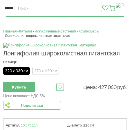
Главная
Каталог
Искусственные растения
Крупномеры
Лонгифолия широколистная гигантская
Лонгифолия широколистная гигантская
Размер:
220 x 330 см
270 x 420 см
Цена:
427 060
руб.
Купить
Цена включает НДС 5%
Поделиться
10.57511N
220
см