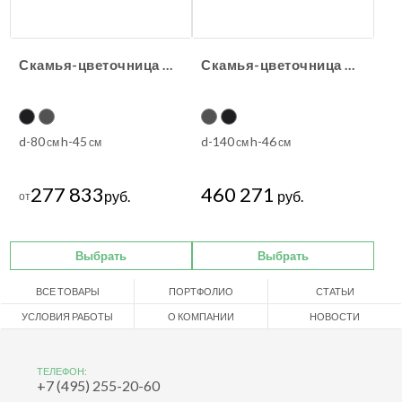
Скамья-цветочница ДЖУМБО Natural
Скамья-цветочница круглая ДЖУМБО Natural
d-80
h-45
d-140
h-46
см
см
см
см
277 833
460 271
руб.
руб.
от
Выбрать
Выбрать
ВСЕ ТОВАРЫ
ПОРТФОЛИО
СТАТЬИ
УСЛОВИЯ РАБОТЫ
О КОМПАНИИ
НОВОСТИ
ТЕЛЕФОН:
+7 (495) 255-20-60