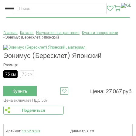
Главная
Каталог
Искусственные растения
Кусты и папоротники
Эонимус (Бересклет) Японский
Эонимус (Бересклет) Японский
Размер:
75 см
75 см
Цена:
27 067
руб.
Купить
Цена включает НДС 5%
Поделиться
10.52702N
0
см