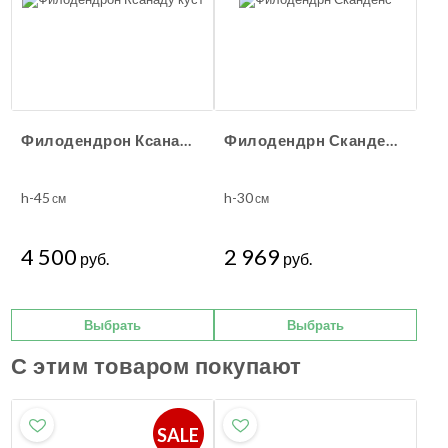
Филодендрон Ксанаду куст
Филодендрн Сканденс
h-45
h-30
см
см
4 500
2 969
руб.
руб.
Выбрать
Выбрать
С этим товаром покупают
SALE