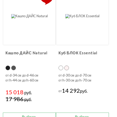
Кашпо ДАЙС Natural
Куб БЛОК Essential
d-34
d-46
d-30
d-70
от
см до
см
от
см до
см
h-44
h-60
h-30
h-70
от
см до
см
от
см до
см
14 292
15 018
руб.
от
руб.
17 986
руб.
Выбрать
Выбрать