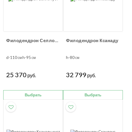
Филодендрон Селло куст
Филодендрон Ксанаду
d-110
h-95
h-80
см
см
см
25 370
32 799
руб.
руб.
Выбрать
Выбрать