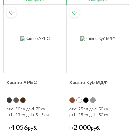
Кашпо АРЕС
Кашпо Куб МДФ
d-30
d-70
d-25
d-50
от
см до
см
от
см до
см
h-23
h-51,5
h-25
h-50
от
см до
см
от
см до
см
4 056
2 000
руб.
руб.
от
от