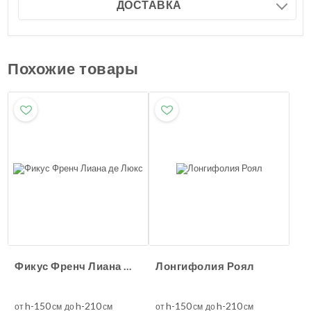
ДОСТАВКА
Похожие товары
Фикус Френч Лиана де Люкс
Лонгифолия Роял
h-150
h-210
h-150
h-210
от
см до
см
от
см до
см