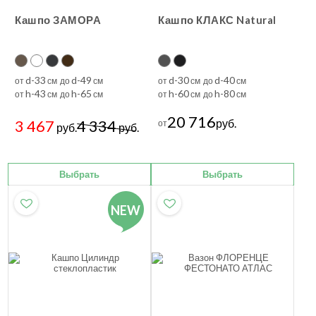
Кашпо ЗАМОРА
Кашпо КЛАКС Natural
d-33
d-49
d-30
d-40
от
см до
см
от
см до
см
h-43
h-65
h-60
h-80
от
см до
см
от
см до
см
20 716
3 467
4 334
руб.
от
руб.
руб.
Выбрать
Выбрать
NEW