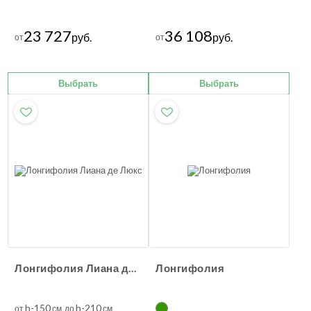
23 727
36 108
руб.
руб.
от
от
Выбрать
Выбрать
Лонгифолия Лиана де Люкс
Лонгифолия
h-150
h-210
от
см до
см