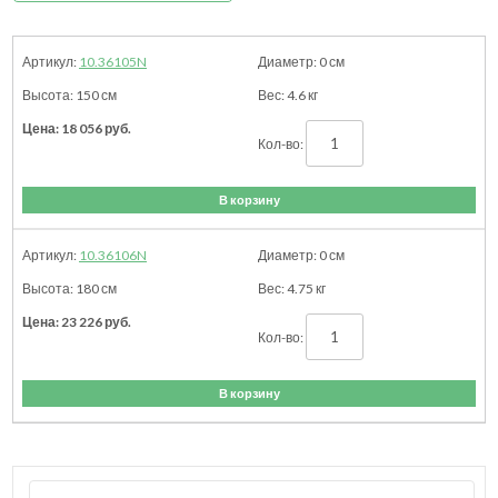
10.36105N
0
см
150
см
4.6
кг
18 056
руб.
В корзину
10.36106N
0
см
180
см
4.75
кг
23 226
руб.
В корзину