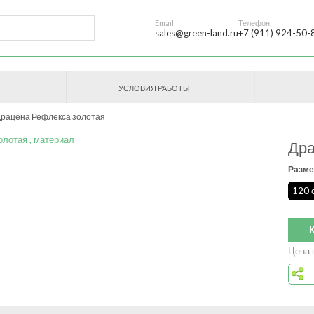
Email
Телефон
sales@green-land.ru
+7 (911) 924-50-
УСЛОВИЯ РАБОТЫ
рацена Рефлекса золотая
Дра
Разме
120 
Цена 