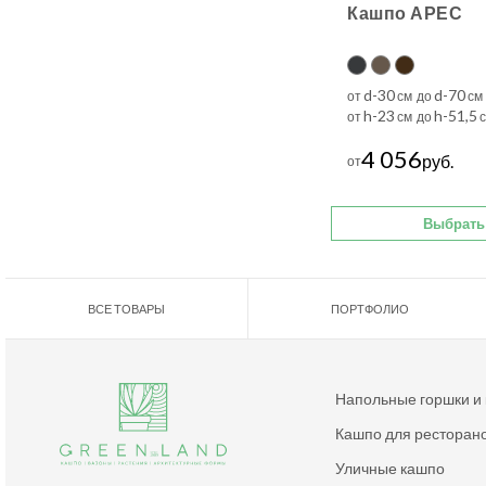
Кашпо АРЕС
d-30
d-70
от
см до
см
h-23
h-51,5
от
см до
с
4 056
руб.
от
Выбрать
ВСЕ ТОВАРЫ
ПОРТФОЛИО
Напольные горшки и
Кашпо для ресторан
Уличные кашпо