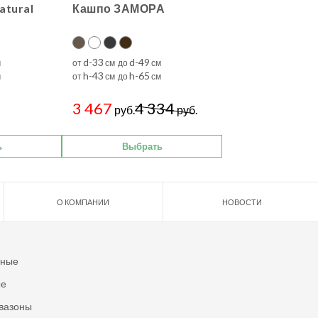
tural
Кашпо ЗАМОРА
d-33
d-49
м
от
см до
см
h-43
h-65
м
от
см до
см
3 467
4 334
руб.
руб.
ь
Выбрать
О КОМПАНИИ
НОВОСТИ
ьные
ые
вазоны