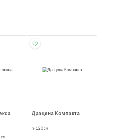
екса
Драцена Компакта
h-120
см
0
см