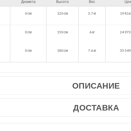
Диаметр
Высота
Вес
Це
0
см
120
см
3.7
кг
19 816
0
см
150
см
6
кг
24 973
0
см
180
см
7.6
кг
35 549
ОПИСАНИЕ
ДОСТАВКА