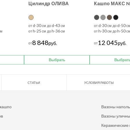
Цилиндр ОЛИВА
Кашпо МАКС Na
d-30
d-43
d-30
d-50
от
см до
см
от
см до
с
h-25
h-36
h-30
h-50
м
от
см до
см
от
см до
с
8 848
12 045
руб.
руб.
от
от
Выбрать
Выбрат
СТАТЬИ
УСЛОВИЯ РАБОТЫ
 кашпо
Вазоны напол
ов
Вазоны уличн
Керамические 