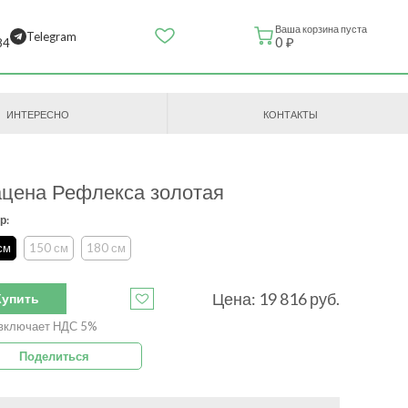
Ваша корзина пуста
Telegram
0 ₽
84
ИНТЕРЕСНО
КОНТАКТЫ
цена Рефлекса золотая
р:
см
150 см
180 см
Цена:
19 816
руб.
Купить
включает НДС 5%
Поделиться