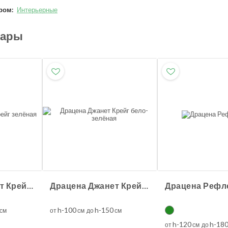
ром:
Интерьерные
вары
Драцена Джанет Крейг зелёная
Драцена Джанет Крейг бело-зелёная
Драцена Рефл
h-100
h-150
см
от
см до
см
h-120
h-18
от
см до