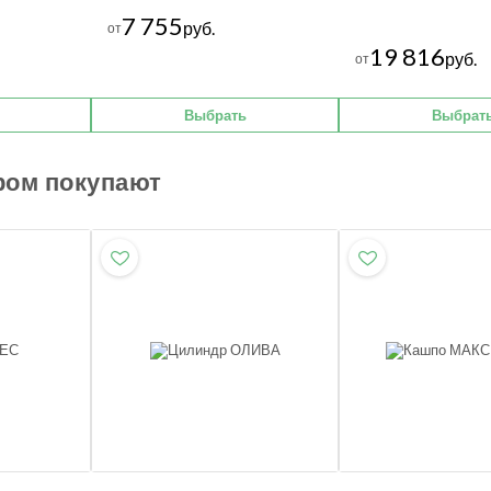
7 755
руб.
от
19 816
руб.
от
Выбрать
Выбрат
ром покупают