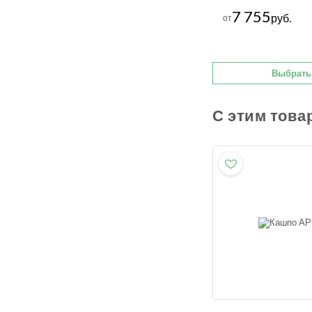
7 755
руб.
от
Выбрать
С этим това