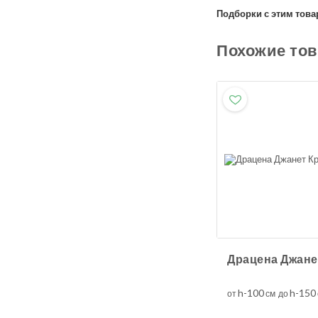
Подборки с этим това
Похожие то
h-100
h-150
от
см до