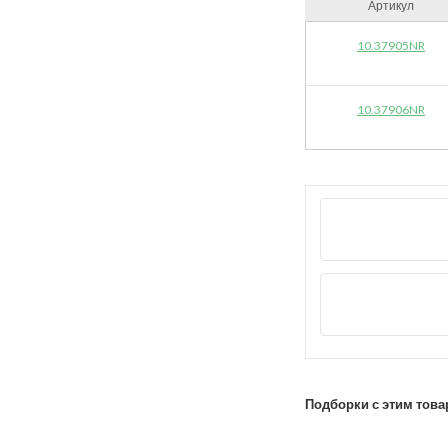
Артикул
10.37905NR
10.37906NR
Подборки с этим това