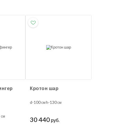
ингер
Кротон шар
d-100
h-130
см
см
5
см
30 440
руб.