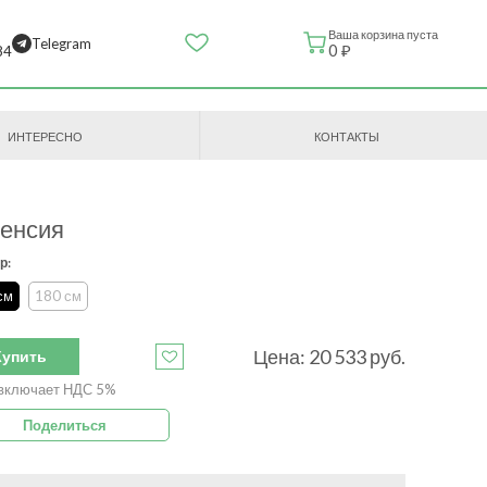
Ваша корзина пуста
Telegram
0 ₽
84
ИНТЕРЕСНО
КОНТАКТЫ
енсия
р:
см
180 см
Цена:
20 533
руб.
Купить
включает НДС 5%
Поделиться