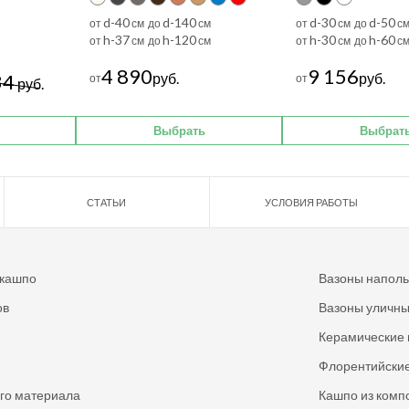
d-40
d-140
d-30
d-50
от
см до
см
от
см до
с
h-37
h-120
h-30
h-60
от
см до
см
от
см до
с
4 890
9 156
34
руб.
руб.
от
от
руб.
Выбрать
Выбрат
СТАТЬИ
УСЛОВИЯ РАБОТЫ
 кашпо
Вазоны напол
ов
Вазоны уличн
Керамические 
Флорентийские
ого материала
Кашпо из комп