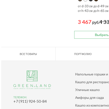
d-33
d-49
от
см до
см
h-43
h-65
от
см до
см
3 467
4 3
руб.
Выбрать
ВСЕ ТОВАРЫ
ПОРТФОЛИО
Напольные горшки и
Кашпо для ресторан
Уличные кашпо
Амфоры для сада
ТЕЛЕФОН:
+7 (911) 924-50-84
Кашпо из композитн