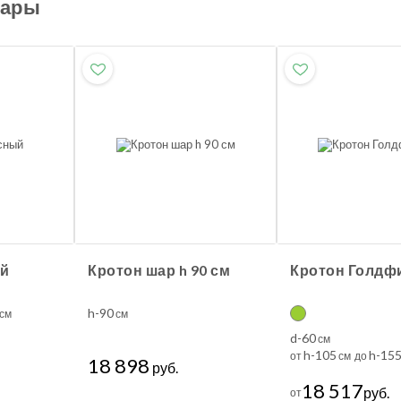
вары
ый
Кротон шар h 90 см
Кротон Голдф
h-90
см
см
d-60
см
h-105
h-15
от
см до
18 898
руб.
18 517
руб.
от