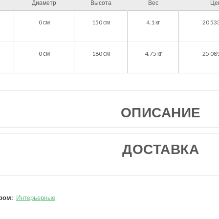
Диаметр
Высота
Вес
Це
0
см
150
см
4.1
кг
20 53
0
см
180
см
4.75
кг
25 08
ОПИСАНИЕ
ДОСТАВКА
ром:
Интерьерные