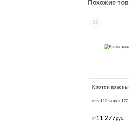
Похожие то
Кротон красн
h-110
h-170
от
см до
11 277
руб.
от