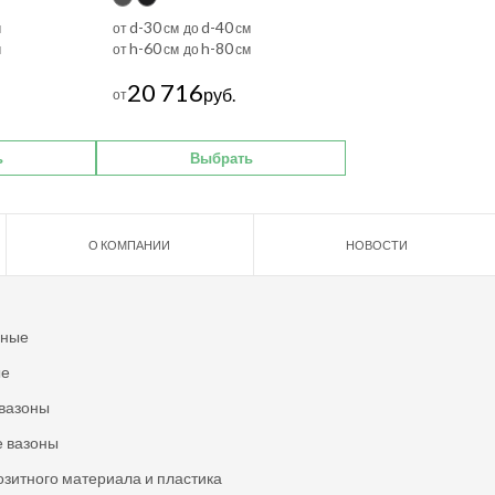
d-30
d-40
м
от
см до
см
h-60
h-80
м
от
см до
см
20 716
руб.
от
ь
Выбрать
О КОМПАНИИ
НОВОСТИ
ьные
ые
вазоны
 вазоны
озитного материала и пластика