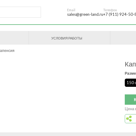
Email
Телефон
sales@green-land.ru
+7 (911) 924-50-
УСЛОВИЯ РАБОТЫ
апенсия
Кап
Разме
150 
Цена 