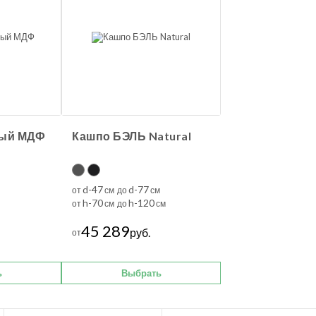
ный МДФ
Кашпо БЭЛЬ Natural
d-47
d-77
от
см до
см
h-70
h-120
от
см до
см
45 289
руб.
от
ь
Выбрать