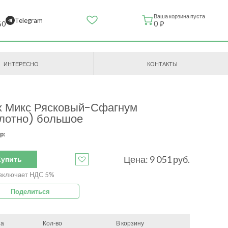
Ваша корзина пуста
Telegram
0 ₽
60
ИНТЕРЕСНО
КОНТАКТЫ
х Микс Рясковый-Сфагнум
лотно) большое
р:
Цена:
9 051
руб.
Купить
включает НДС 5%
Поделиться
на
Кол-во
В корзину