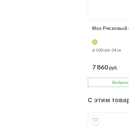
d-100
h-24
см
см
7 860
руб.
Выбрать
С этим това