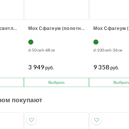
Мох Рясковый светло-зеленый (полотно) квадрат
Мох Сфагнум (полотно)
d-50
h-68
d-100
h-36
см
см
см
см
3 949
9 358
руб.
руб.
Выбрать
Выбрат
ром покупают