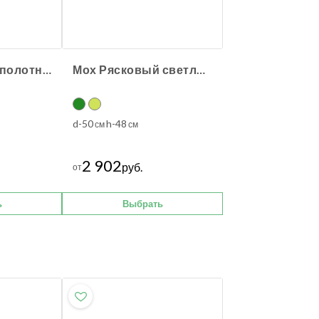
Мох Сфагнум (полотно) большое 100х100 см
Мох Рясковый светло-зеленый (полотно) прямоугольник
d-50
h-48
см
см
2 902
руб.
от
ь
Выбрать