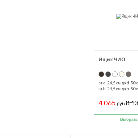
Ящик ЧИО
d-24,5
d-50
от
см до
с
h-24,5
h-50
от
см до
с
4 065
8 1
руб.
Выбрать