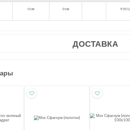
0
см
0
см
9 051
ДОСТАВКА
вары