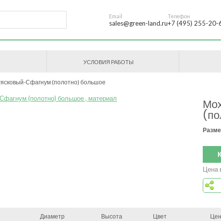
Email
Телефон
sales@green-land.ru
+7 (495) 255-20-
УСЛОВИЯ РАБОТЫ
Рясковый-Сфагнум (полотно) большое
Мо
(по
Разме
Цена 
Диаметр
Высота
Цвет
Це