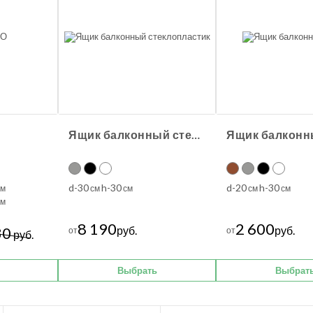
Ящик балконный стеклопластик
Ящик балкон
d-30
h-30
d-20
h-30
м
см
см
см
см
м
8 190
2 600
30
руб.
руб.
от
от
руб.
Выбрать
Выбрат