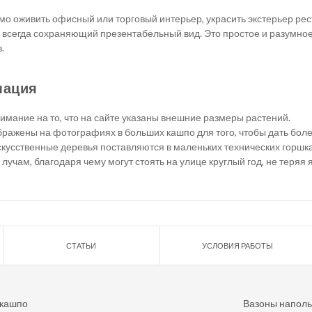
о оживить офисный или торговый интерьер, украсить экстерьер рест
 всегда сохраняющий презентабельный вид. Это простое и разумное
.
мация
мание на то, что на сайте указаны внешние размеры растений.
ражены на фотографиях в больших кашпо для того, чтобы дать более
кусственные деревья поставляются в маленьких технических горшка
учам, благодаря чему могут стоять на улице круглый год, не теряя 
СТАТЬИ
УСЛОВИЯ РАБОТЫ
 кашпо
Вазоны напол