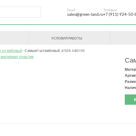
Email
Телефон
sales@green-land.ru
+7 (911) 924-50-
УСЛОВИЯ РАБОТЫ
т штамбовый
Самшит штамбовый, d 50 h 140 l 50
Сам
Матер
Артик
Разме
Налич