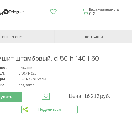
Ваша корзина пуста
Telegram
0 ₽
84
ИНТЕРЕСНО
КОНТАКТЫ
шит штамбовый, d 50 h 140 l 50
иал:
пластик
ул:
L 1071-125
ры:
d 50 h 140 l 50 см
ие:
под заказ
Цена: 16 212 руб.
Купить
Поделиться