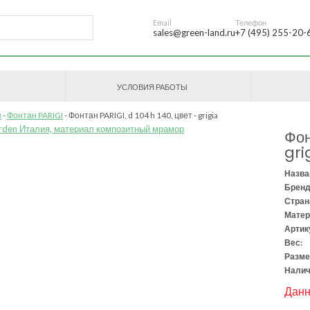
Email
Телефон
sales@green-land.ru
+7 (495) 255-20-
УСЛОВИЯ РАБОТЫ
ы
Фонтан PARIGI
Фонтан PARIGI, d 104 h 140, цвет - grigia
Фон
gri
Назва
Бренд
Стран
Матер
Артик
Вес:
Разме
Налич
Данн