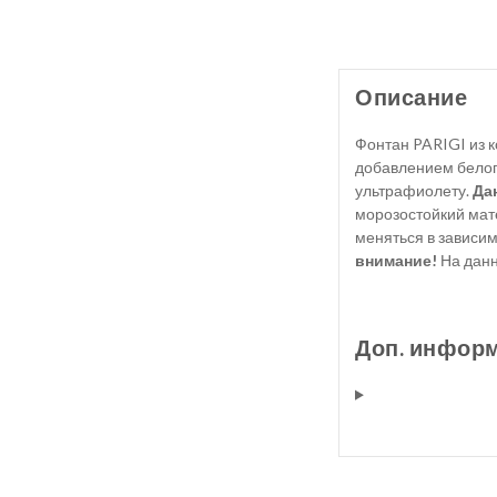
Описание
Фонтан PARIGI из к
добавлением белог
ультрафиолету.
Да
морозостойкий мате
меняться в зависим
внимание!
На данн
Доп. инфор