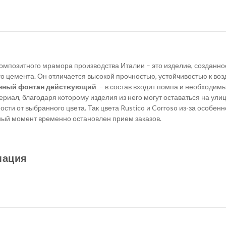
омпозитного мрамора производства Италии – это изделие, созданно
о цемента. Он отличается высокой прочностью, устойчивостью к во
нный фонтан действующий
– в состав входит помпа и необходим
риал, благодаря которому изделия из него могут оставаться на ул
ости от выбранного цвета. Так цвета Rustico и Corroso из-за особен
ый момент временно остановлен прием заказов.
мация