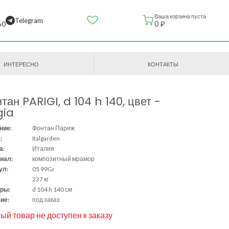
Ваша корзина пуста
Telegram
0 ₽
60
ИНТЕРЕСНО
КОНТАКТЫ
тан PARIGI, d 104 h 140, цвет -
gia
ние:
Фонтан Париж
:
Italgarden
а:
Италия
иал:
композитный мрамор
ул:
05 99Gr
237 кг
ры:
d 104 h 140 см
ие:
под заказ
ый товар не доступен к заказу