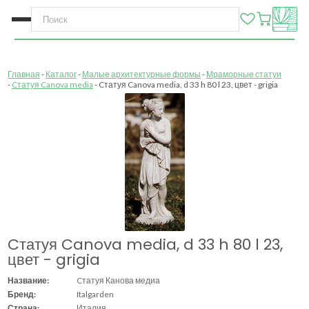
Главная
Каталог
Малые архитектурные формы
Мраморные статуи
Cтатуя Canova media
Cтатуя Canova media, d 33 h 80 l 23, цвет - grigia
Cтатуя Canova media, d 33 h 80 l 23,
цвет - grigia
Название:
Cтатуя Канова медиа
Бренд:
Italgarden
Страна:
Италия