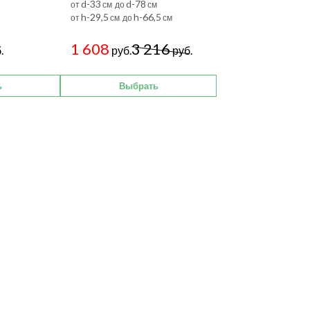
d-33
d-78
от
см до
см
h-29,5
h-66,5
от
см до
см
1 608
3 216
.
руб.
руб.
ь
Выбрать