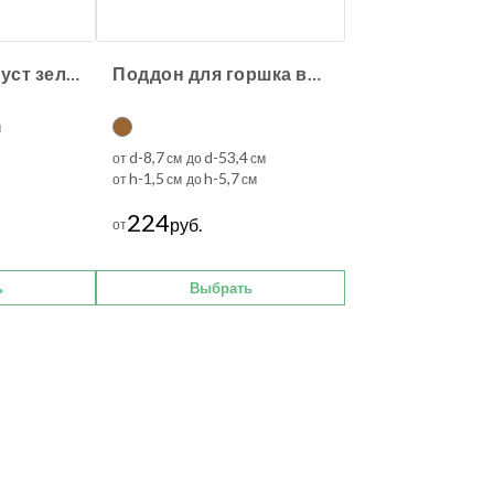
Сансевиерия куст зелёный
Поддон для горшка влагостойкий терракотовый
м
d-8,7
d-53,4
от
см до
см
h-1,5
h-5,7
от
см до
см
224
руб.
от
ь
Выбрать