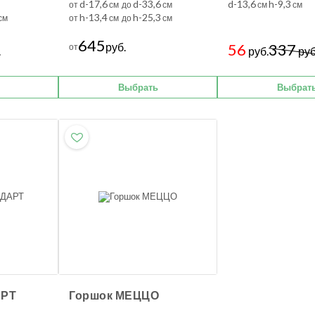
d-17,6
d-33,6
d-13,6
h-9,3
от
см до
см
см
см
h-13,4
h-25,3
см
от
см до
см
645
руб.
56
337
от
.
руб.
руб
Выбрать
Выбрат
АРТ
Горшок МЕЦЦО