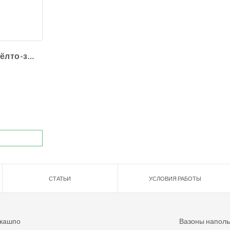
Сансевиерия жёлто-зелёная
СТАТЬИ
УСЛОВИЯ РАБОТЫ
 кашпо
Вазоны напол