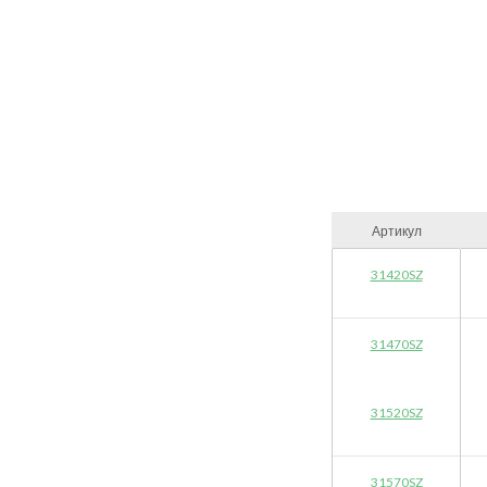
Артикул
31420SZ
31470SZ
31520SZ
31570SZ