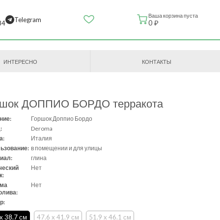
Ваша корзина пуста
Telegram
0 ₽
84
ИНТЕРЕСНО
КОНТАКТЫ
ршок ДОППИО БОРДО терракота
ние:
Горшок Доппио Бордо
:
Deroma
а:
Италия
ьзование:
в помещении и для улицы
иал:
глина
ческий
Нет
к:
ема
Нет
олива:
р:
 x 38.7 см
47.6 x 41.9 см
51.9 x 46.1 см