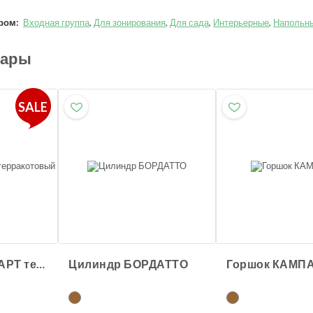
ром:
Входная группа
,
Для зонирования
,
Для сада
,
Интерьерные
,
Напольн
вары
SALE
Горшок СТАНДАРТ терракотовый
Цилиндр БОРДАТТО
Горшок КАМП