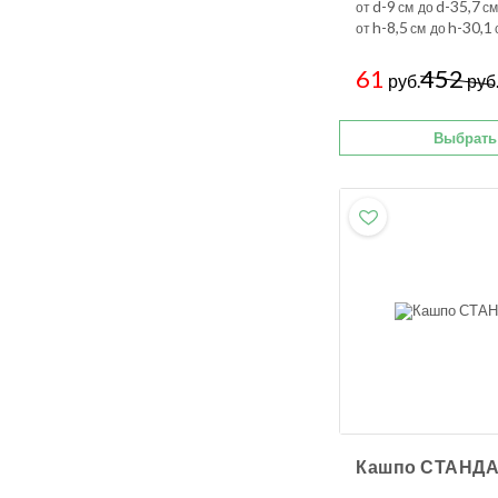
d-9
d-35,7
от
см до
см
h-8,5
h-30,1
от
см до
61
452
руб.
руб
Выбрать
Кашпо СТАНД