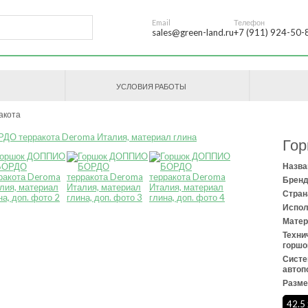
Email
Телефон
sales@green-land.ru
+7 (911) 924-50-
УСЛОВИЯ РАБОТЫ
акота
Го
Назва
Бренд
Стран
Испол
Матер
Техни
горшо
Сист
автоп
Разме
42.5