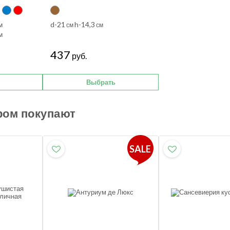
d-21
h-14,3
м
см
см
м
437
руб.
Выбрать
ром покупают
SALE