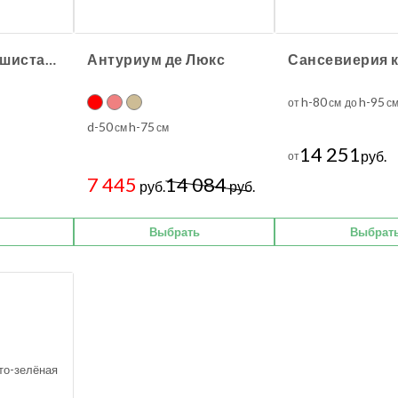
Туя Брабант пушистая шаровидная уличная
Антуриум де Люкс
h-80
h-95
от
см до
с
d-50
h-75
см
см
14 251
руб.
от
7 445
14 084
руб.
руб.
Выбрать
Выбрат