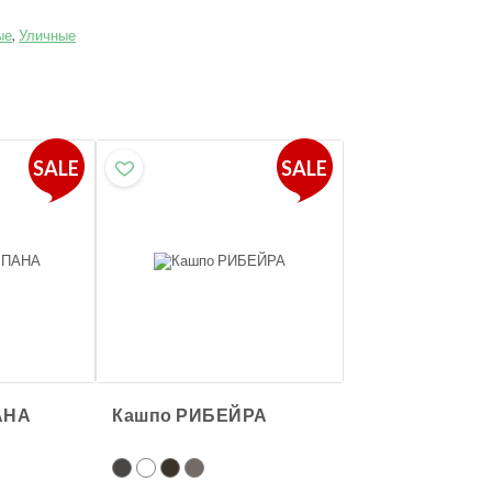
ые
,
Уличные
SALE
SALE
АНА
Кашпо РИБЕЙРА