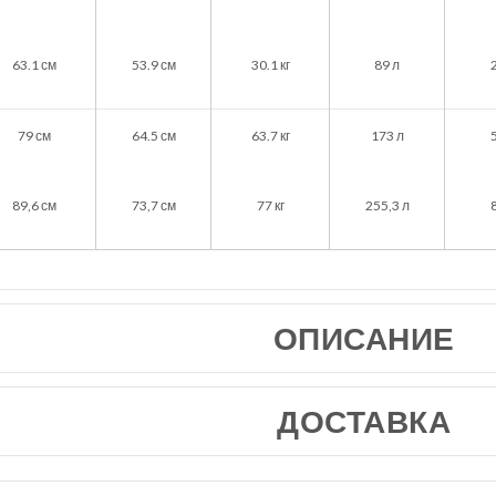
63.1
см
53.9
см
30.1
кг
89 л
79
см
64.5
см
63.7
кг
173 л
89,6
см
73,7
см
77
кг
255,3 л
ОПИСАНИЕ
ДОСТАВКА