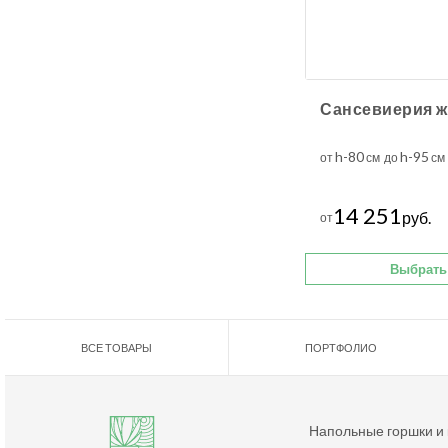
h-80
h-95
от
см до
см
14 251
руб.
от
Выбрать
ВСЕ ТОВАРЫ
ПОРТФОЛИО
Напольные горшки и