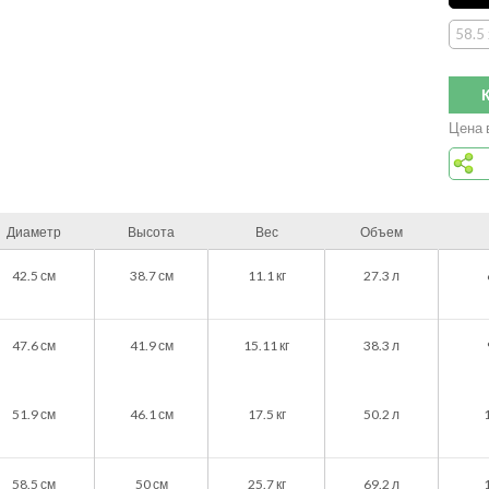
58.5
Цена 
Диаметр
Высота
Вес
Объем
42.5
см
38.7
см
11.1
кг
27.3 л
47.6
см
41.9
см
15.11
кг
38.3 л
51.9
см
46.1
см
17.5
кг
50.2 л
58.5
см
50
см
25.7
кг
69.2 л