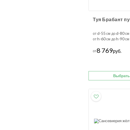
d-55
d-80
от
см до
см
h-60
h-90
от
см до
см
8 769
руб.
от
Выбрать