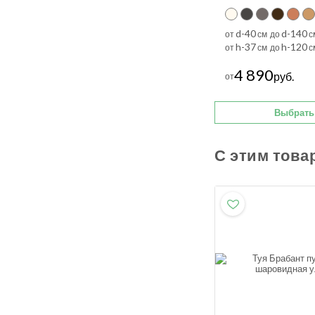
d-40
d-140
от
см до
с
h-37
h-120
от
см до
с
4 890
руб.
от
Выбрать
С этим това