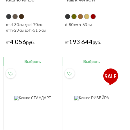
d-30
d-70
d-80
h-63
от
см до
см
см
см
h-23
h-51,5
от
см до
см
4 056
193 644
руб.
руб.
от
от
Выбрать
Выбрать
SALE