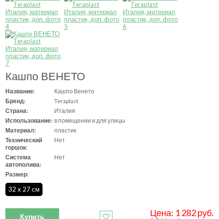
Кашпо ВЕНЕТО
Название:
Кашпо Венето
Бренд:
Teraplast
Страна:
Италия
Использование:
в помещении и для улицы
Материал:
пластик
Технический
Нет
горшок:
Система
Нет
автополива:
Размер:
32 x 27 см
Цена:
1 282
руб.
Купить