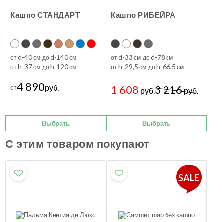
Кашпо СТАНДАРТ
Кашпо РИБЕЙРА
d-40
d-140
d-33
d-78
от
см до
см
от
см до
см
h-37
h-120
h-29,5
h-66,5
от
см до
см
от
см до
см
4 890
руб.
1 608
3 216
от
руб.
руб.
Выбрать
Выбрать
С этим товаром покупают
SALE