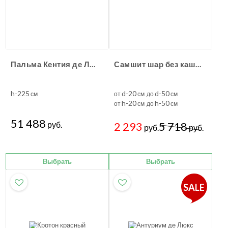
Пальма Кентия де Люкс
Самшит шар без кашпо
h-225
d-20
d-50
см
от
см до
см
h-20
h-50
от
см до
см
51 488
руб.
2 293
5 718
руб.
руб.
Выбрать
Выбрать
SALE