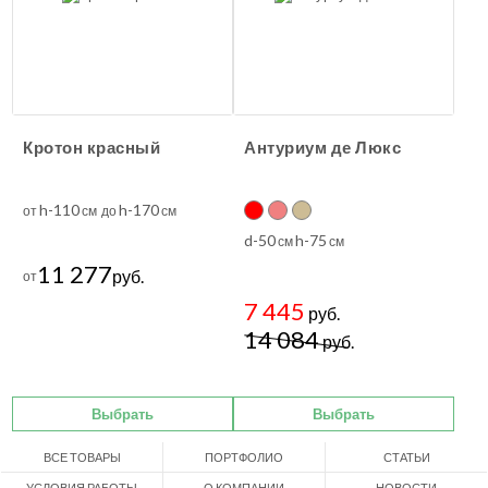
Кротон красный
Антуриум де Люкс
h-110
h-170
от
см до
см
d-50
h-75
см
см
11 277
руб.
от
7 445
руб.
14 084
руб.
Выбрать
Выбрать
ВСЕ ТОВАРЫ
ПОРТФОЛИО
СТАТЬИ
УСЛОВИЯ РАБОТЫ
О КОМПАНИИ
НОВОСТИ