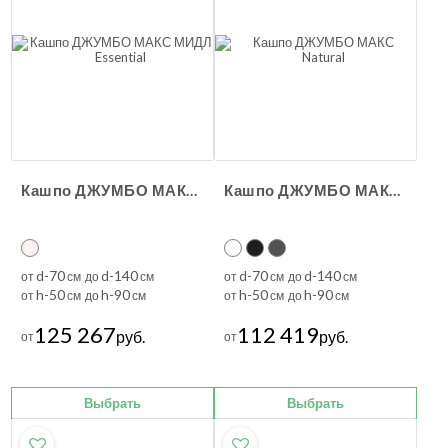
Кашпо ДЖУМБО МАКС МИДЛ Essential
Кашпо ДЖУМБО МАКС Natural
d-70
d-140
d-70
d-140
от
см до
см
от
см до
см
h-50
h-90
h-50
h-90
от
см до
см
от
см до
см
125 267
112 419
руб.
руб.
от
от
Выбрать
Выбрать