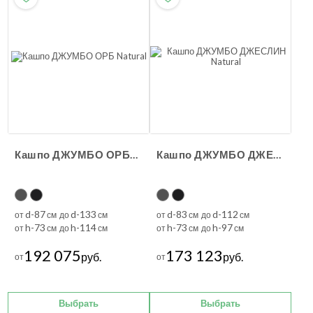
Кашпо ДЖУМБО ОРБ Natural
Кашпо ДЖУМБО ДЖЕСЛИН Natural
d-87
d-133
d-83
d-112
от
см до
см
от
см до
см
h-73
h-114
h-73
h-97
от
см до
см
от
см до
см
192 075
173 123
руб.
руб.
от
от
Выбрать
Выбрать