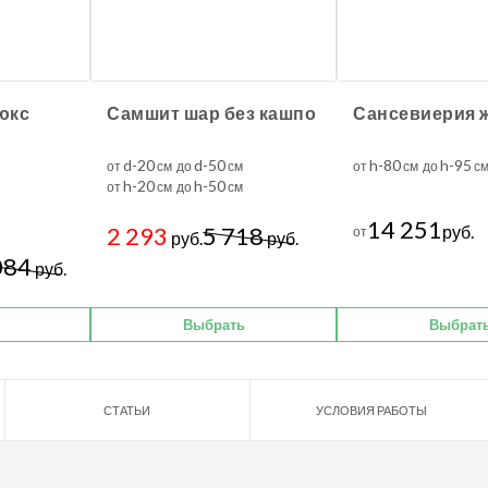
юкс
Самшит шар без кашпо
d-20
d-50
h-80
h-95
от
см до
см
от
см до
с
h-20
h-50
от
см до
см
14 251
2 293
5 718
руб.
от
руб.
руб.
084
руб.
Выбрать
Выбрат
СТАТЬИ
УСЛОВИЯ РАБОТЫ