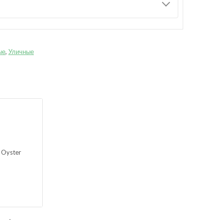
ые
,
Уличные