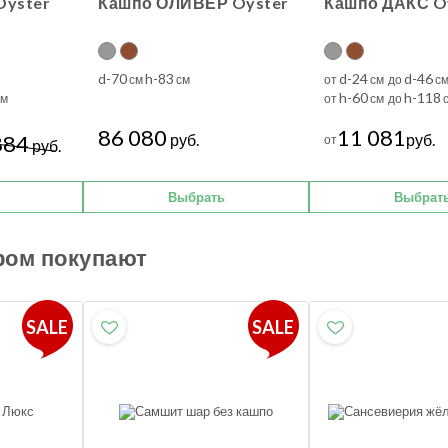
Oyster
Кашпо ОЛИВЕР Oyster
Кашпо ДАКС O
d-70
h-83
d-24
d-46
см
см
от
см до
с
h-60
h-118
м
от
см до
86 080
11 081
884
руб.
руб.
от
руб.
Выбрать
Выбрат
ром покупают
SALE
SALE