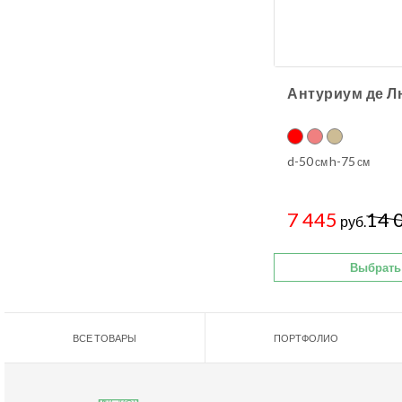
Антуриум де Л
d-50
h-75
см
см
7 445
14 
руб.
Выбрать
ВСЕ ТОВАРЫ
ПОРТФОЛИО