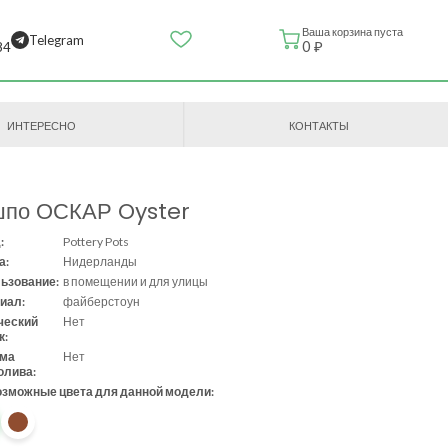
Ваша корзина пуста
Telegram
0 ₽
84
ИНТЕРЕСНО
КОНТАКТЫ
шпо ОСКАР Oyster
:
Pottery Pots
а:
Нидерланды
ьзование:
в помещении и для улицы
иал:
файберстоун
ческий
Нет
к:
ема
Нет
олива:
озможные цвета для данной модели: