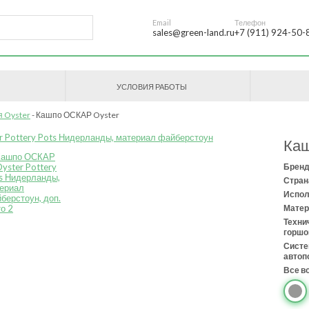
Email
Телефон
sales@green-land.ru
+7 (911) 924-50-
УСЛОВИЯ РАБОТЫ
 Oyster
Кашпо ОСКАР Oyster
Ка
Бренд
Стран
Испол
Матер
Техни
горшо
Сист
автоп
Все в