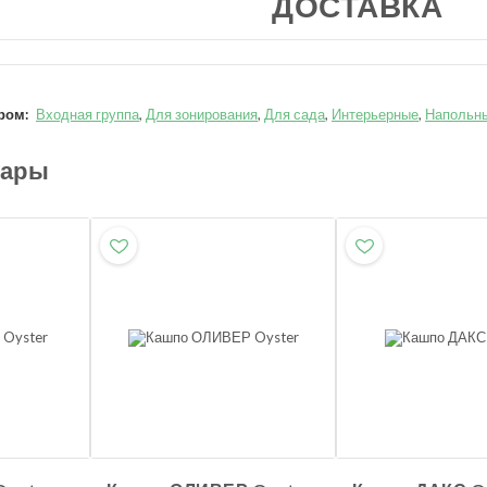
ДОСТАВКА
ром:
Входная группа
,
Для зонирования
,
Для сада
,
Интерьерные
,
Напольн
вары