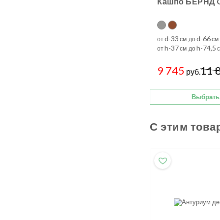
Кашпо БЕРНД 
d-33
d-66
от
см до
см
h-37
h-74,5
от
см до
с
9 745
11 
руб.
Выбрать
С этим това