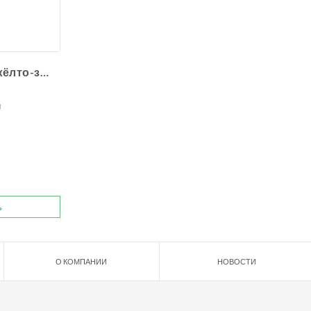
Сансевиерия жёлто-зелёная
м
ь
О КОМПАНИИ
НОВОСТИ