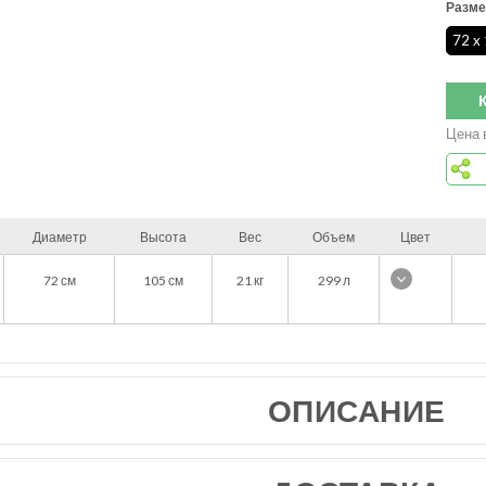
Разме
72 x
Цена 
Диаметр
Высота
Вес
Объем
Цвет
72
см
105
см
21
кг
299 л
ОПИСАНИЕ