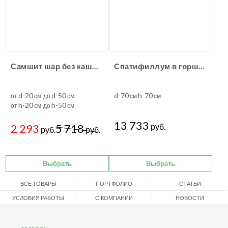
Самшит шар без кашпо
Спатифиллум в горшке
d-20
d-50
d-70
h-70
от
см до
см
см
см
h-20
h-50
от
см до
см
13 733
2 293
5 718
руб.
руб.
руб.
Выбрать
Выбрать
ВСЕ ТОВАРЫ
ПОРТФОЛИО
СТАТЬИ
УСЛОВИЯ РАБОТЫ
О КОМПАНИИ
НОВОСТИ