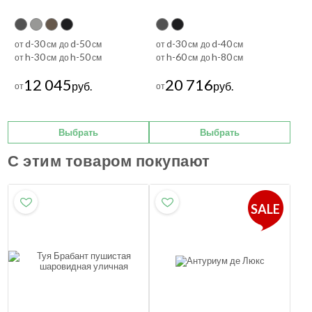
d-30
d-50
d-30
d-40
от
см до
см
от
см до
см
h-30
h-50
h-60
h-80
от
см до
см
от
см до
см
12 045
20 716
руб.
руб.
от
от
Выбрать
Выбрать
С этим товаром покупают
SALE