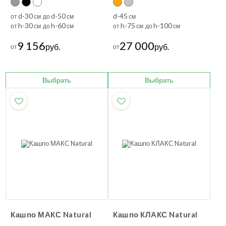
d-30
d-50
d-45
от
см до
см
см
h-30
h-60
h-75
h-100
от
см до
см
от
см до
см
9 156
27 000
руб.
руб.
от
от
Выбрать
Выбрать
Кашпо МАКС Natural
Кашпо КЛАКС Natural