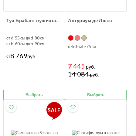
Туя Брабант пушистая шаровидная уличная
Антуриум де Люкс
d-55
d-80
от
см до
см
h-60
h-90
от
см до
см
d-50
h-75
см
см
8 769
руб.
от
7 445
руб.
14 084
руб.
Выбрать
Выбрать
SALE