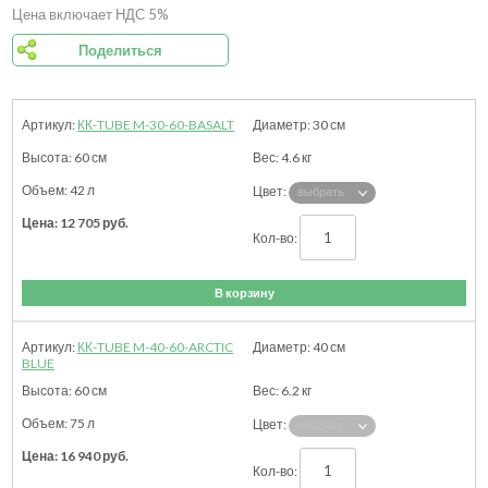
Цена включает НДС 5%
Поделиться
КК-TUBE M-30-60-BASALT
30
см
60
см
4.6
кг
42 л
12 705
руб.
В корзину
КК-TUBE M-40-60-ARCTIC
40
см
BLUE
60
см
6.2
кг
75 л
16 940
руб.