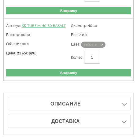
В корзину
КК-TUBE M-40-80-BASALT
40
см
80
см
7.8
кг
100 л
21 650
руб.
В корзину
ОПИСАНИЕ
ДОСТАВКА