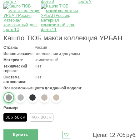
Кашпо ТЮБ макси коллекция УРБАН
Страна:
Россия
Использование:
в помещении и для улицы
Материал:
композитный
Технический
Нет
горшок:
Система
Нет
автополива:
Все возможные цвета для данной модели:
Размер:
30 x 60 см
40 x 80 см
Цена:
12 705
руб.
Купить