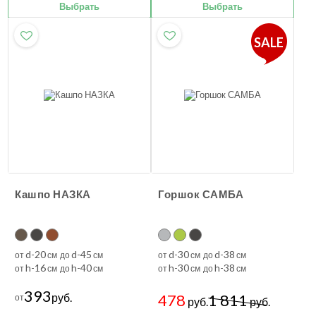
Выбрать
Выбрать
SALE
Кашпо НАЗКА
Горшок САМБА
d-20
d-45
d-30
d-38
от
см до
см
от
см до
см
h-16
h-40
h-30
h-38
от
см до
см
от
см до
см
393
руб.
478
1 811
от
руб.
руб.