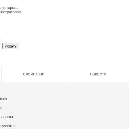
, устарела
нистратором
О КОМПАНИИ
НОВОСТИ
ьные
ые
вазоны
 вазоны