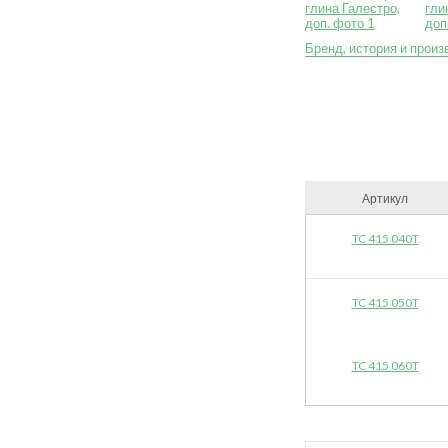
Бренд, история и произ
Артикул
TC 415 040T
TC 415 050T
TC 415 060T