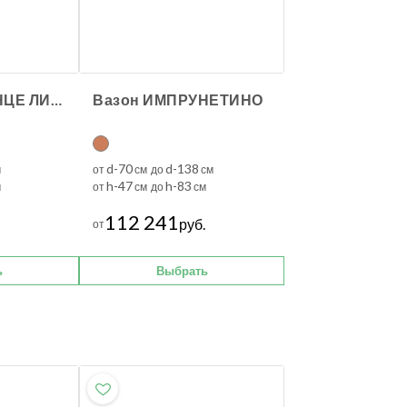
Вазон ФЛОРЕНЦЕ ЛИСКО АТЛАС
Вазон ИМПРУНЕТИНО
d-70
d-138
м
от
см до
см
h-47
h-83
м
от
см до
см
112 241
руб.
от
ь
Выбрать