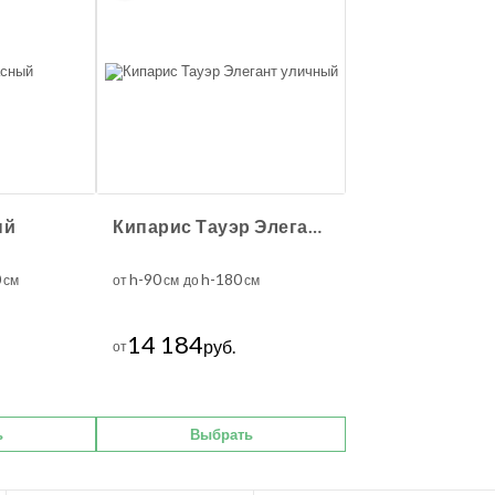
ый
Кипарис Тауэр Элегант уличный
0
h-90
h-180
см
от
см до
см
14 184
руб.
от
ь
Выбрать