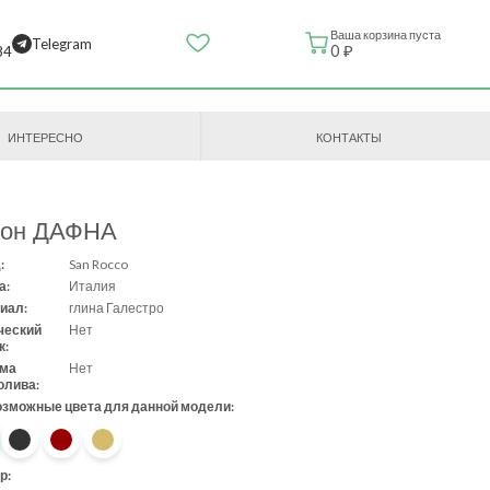
Ваша корзина пуста
Telegram
0 ₽
84
ИНТЕРЕСНО
КОНТАКТЫ
зон ДАФНА
:
San Rocco
а:
Италия
иал:
глина Галестро
ческий
Нет
к:
ема
Нет
олива:
озможные цвета для данной модели:
р: