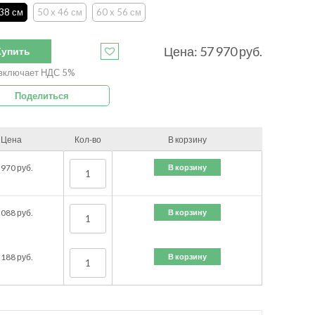
 38 см
50 x 46 см
60 x 56 см
Цена:
57 970
руб.
Купить
включает НДС 5%
Поделиться
Цена
Кол-во
В корзину
В корзину
 970
руб.
В корзину
 088
руб.
В корзину
 188
руб.