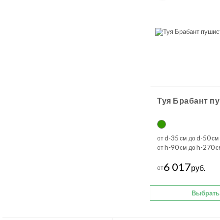
d-35
d-50
от
см до
см
h-90
h-270
от
см до
с
6 017
руб.
от
Выбрать