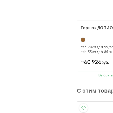
d-70
d-99,9
от
см до
с
h-55
h-85
от
см до
см
60 926
руб.
от
Выбрать
С этим това