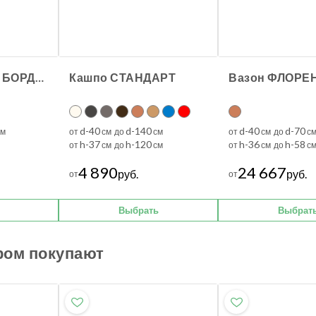
Горшок ДОПИО БОРДО ТОСКАНА XXL
Кашпо СТАНДАРТ
d-40
d-140
d-40
d-70
м
от
см до
см
от
см до
с
h-37
h-120
h-36
h-58
от
см до
см
от
см до
с
4 890
24 667
руб.
руб.
от
от
Выбрать
Выбрат
ром покупают