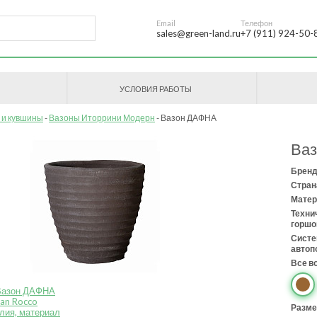
Email
Телефон
sales@green-land.ru
+7 (911) 924-50-
УСЛОВИЯ РАБОТЫ
 и кувшины
Вазоны Иторрини Модерн
Вазон ДАФНА
Ва
Бренд
Стран
Матер
Техни
горшо
Сист
автоп
Все в
Разме