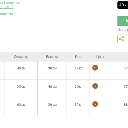
40 x
водство
Цена 
Диаметр
Высота
Вес
Цвет
40
см
38
см
17
кг
57
50
см
46
см
30
кг
77
60
см
56
см
37
кг
88