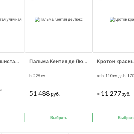
Туя Брабант пушистая уличная
Пальма Кентия де Люкс
Кротон красн
h-225
h-110
h-17
см
от
см до
м
51 488
11 277
руб.
руб.
от
Выбрать
Выбрат