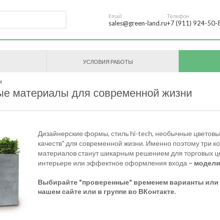
Email
Телефон
sales@green-land.ru
+7 (911) 924-50-
УСЛОВИЯ РАБОТЫ
и
е материалы для современной жизни
Дизайнерские формы, стиль hi-tech, необычные цветов
качеств" для современной жизни. Именно поэтому три к
материалов станут шикарным решением для торговых цен
интерьере или эффектное оформления входа
–
модели
Выбирайте "проверенные" временем варианты или п
нашем сайте или
в группе во ВКонтакте
.