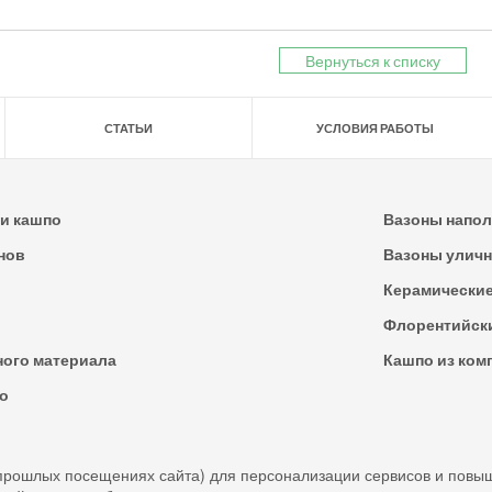
Вернуться к списку
СТАТЬИ
УСЛОВИЯ РАБОТЫ
и кашпо
Вазоны напо
нов
Вазоны улич
Керамически
Флорентийск
ного материала
Кашпо из ком
о
прошлых посещениях сайта) для персонализации сервисов и повы