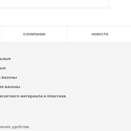
О КОМПАНИИ
НОВОСТИ
льные
ные
е вазоны
ие вазоны
позитного материала и пластика
шения удобства