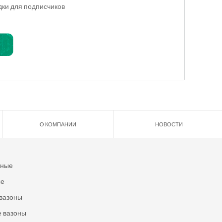
идки для подписчиков
О КОМПАНИИ
НОВОСТИ
ьные
ые
вазоны
 вазоны