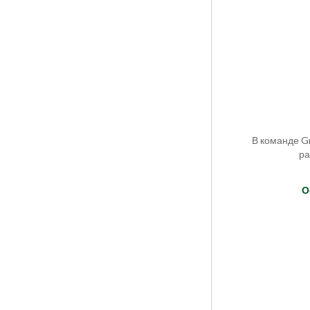
В команде G
ра
О