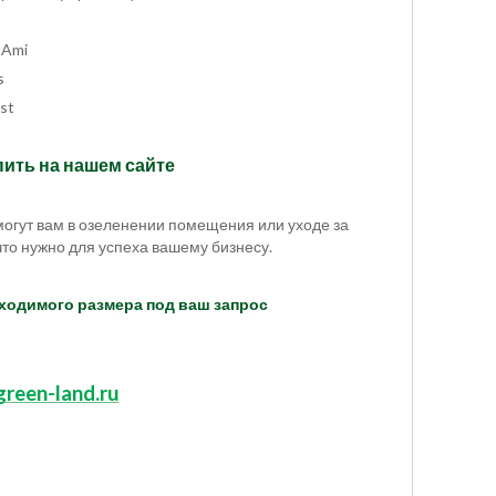
 Ami
s
ast
ить на нашем сайте
огут вам в озеленении помещения или уходе за
что нужно для успеха вашему бизнесу.
бходимого размера под ваш запрос
reen-land.ru