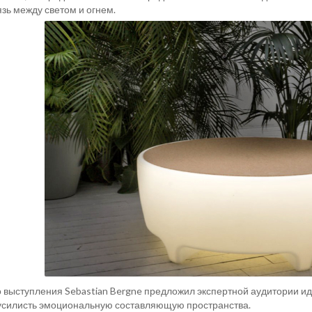
язь между светом и огнем.
ыступления Sebastian Bergne предложил экспертной аудитории иде
усилисть эмоциональную составляющую пространства.