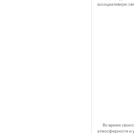
ассоциативную св
Во время своего в
атмосферности и 