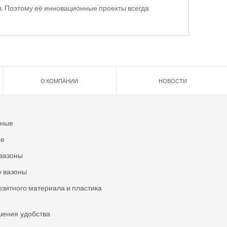
. Поэтому её инновационные проекты всегда
О КОМПАНИИ
НОВОСТИ
ьные
ые
вазоны
 вазоны
озитного материала и пластика
шения удобства