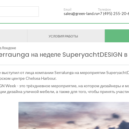
Email
Телефон
sales@green-land.ru
+7 (495) 255-20-
УСЛОВИЯ РАБОТЫ
 в Лондоне
erraunga на неделе SuperyachtDESIGN в
выступил от лица компании Serralunga на мероприятии SuperyachtD
рском центре Chelsea Harbour.
Week - это трёхдневное мероприятие, на котором дизайнеры и мор
ии дизайна уличной мебели, а также для того, чтобы принять участ