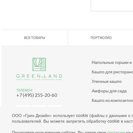
ВСЕ ТОВАРЫ
ПОРТФОЛИО
Напольные горшки и
Кашпо для ресторан
Уличные кашпо
Амфоры для сада
ТЕЛЕФОН:
+7 (495) 255-20-60
Кашпо из композитн
Дизайнерские кашпо
ООО «Грин Дизайн» использует cookie (файлы с данными о 
пользователей. Вы можете запретить обработку cookie в нас
Согласие на обработку файлов cookies
Продолжая пользование сайтом, Вы даете свое
согласие
на р
Согласие на обработку персональных данных