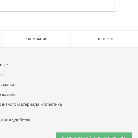
О КОМПАНИИ
НОВОСТИ
ьные
ые
вазоны
 вазоны
озитного материала и пластика
шения удобства
Я ознакомлен(-а) и соглашаюсь