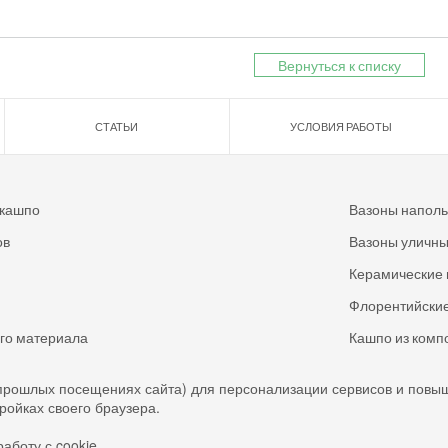
Вернуться к списку
СТАТЬИ
УСЛОВИЯ РАБОТЫ
 кашпо
Вазоны напол
ов
Вазоны уличн
Керамические 
Флорентийские
ого материала
Кашпо из комп
прошлых посещениях сайта) для персонализации сервисов и повы
тройках своего браузера.
аботу с cookie.