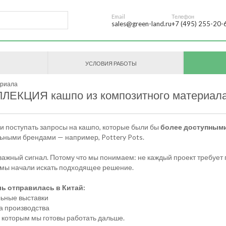
Email
Телефон
sales@green-land.ru
+7 (495) 255-20-
УСЛОВИЯ РАБОТЫ
ериала
ЕКЦИЯ кашпо из композитного материал
и поступать запросы на кашпо, которые были бы
более доступными
ьными брендами — например, Pottery Pots.
 важный сигнал. Потому что мы понимаем: не каждый проект требует
 мы начали искать подходящее решение.
ь отправилась в Китай:
льные выставки
а производства
 с которым мы готовы работать дальше.