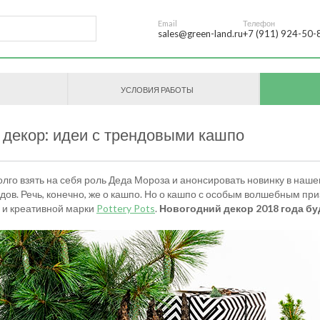
Email
Телефон
sales@green-land.ru
+7 (911) 924-50-
УСЛОВИЯ РАБОТЫ
 декор: идеи с трендовыми кашпо
го взять на себя роль Деда Мороза и анонсировать новинку в нашем 
дов. Речь, конечно, же о кашпо. Но о кашпо с особым волшебным п
 и креативной марки
Pottery Pots
.
Новогодний декор 2018 года б