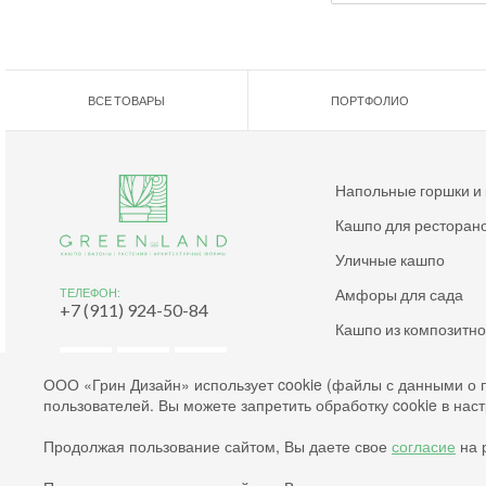
ВСЕ ТОВАРЫ
ПОРТФОЛИО
Напольные горшки и
Кашпо для ресторан
Уличные кашпо
Амфоры для сада
ТЕЛЕФОН:
+7 (911) 924-50-84
Кашпо из композитн
Дизайнерские кашпо
ООО «Грин Дизайн» использует cookie (файлы с данными о 
пользователей. Вы можете запретить обработку cookie в нас
Согласие на обработку файлов cookies
Продолжая пользование сайтом, Вы даете свое
согласие
на р
Согласие на обработку персональных данных
Политика конфиденциальности