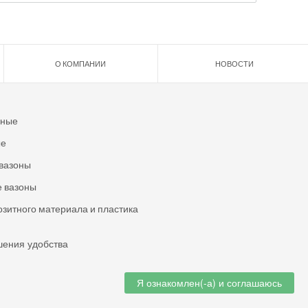
О КОМПАНИИ
НОВОСТИ
ьные
ые
вазоны
 вазоны
озитного материала и пластика
шения удобства
Я ознакомлен(-а) и соглашаюсь