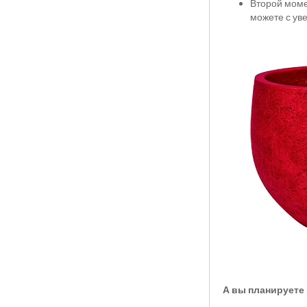
Второй моме
можете с ув
А вы планируете