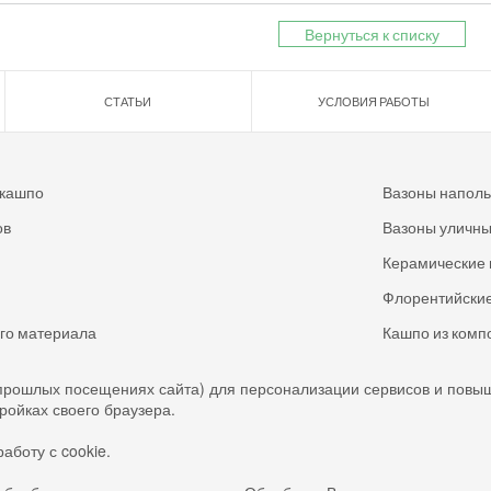
Вернуться к списку
СТАТЬИ
УСЛОВИЯ РАБОТЫ
 кашпо
Вазоны напол
ов
Вазоны уличн
Керамические 
Флорентийские
ого материала
Кашпо из комп
прошлых посещениях сайта) для персонализации сервисов и повы
тройках своего браузера.
аботу с cookie.