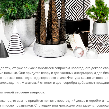
для тех, кто уже сейчас озаботился вопросом новогоднего декора ст
 новинки. Они придутся впору и для частных интерьеров, и для би
 в поисках новогоднего декора в эко стиле. Фактура кашпо и чаш эт
оисхождения. А агатовый оттенок и цвет серебра добавляют праздни
актичной стороне вопроса.
аконец-то вам не придётся прятать новогодний декор в коробки и я
и и после праздников. С плющом или крокусами они зазвучат соверш