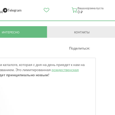
Ваша корзина пуста
Telegram
0 ₽
84
ИНТЕРЕСНО
КОНТАКТЫ
Поделиться:
каталоге, которая с дня на день приедет к нам на
ризванием. Это лимитированная
рождественская
удет принципиально новым!