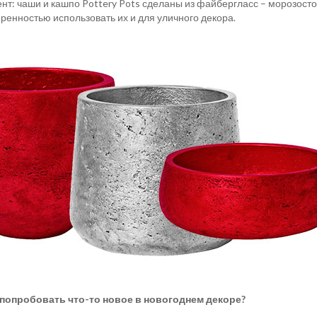
нт: чаши и кашпо Pottery Pots сделаны из файбергласс – морозосто
еренностью использовать их и для уличного декора.
 попробовать что-то новое в новогоднем декоре?