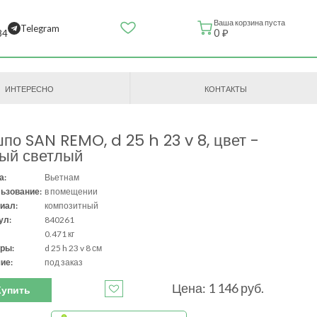
Ваша корзина пуста
Telegram
0 ₽
84
ИНТЕРЕСНО
КОНТАКТЫ
по SAN REMO, d 25 h 23 v 8, цвет -
ый светлый
а:
Вьетнам
ьзование:
в помещении
иал:
композитный
ул:
840261
0.471 кг
ры:
d 25 h 23 v 8 см
ие:
под заказ
Цена: 1 146 руб.
Купить