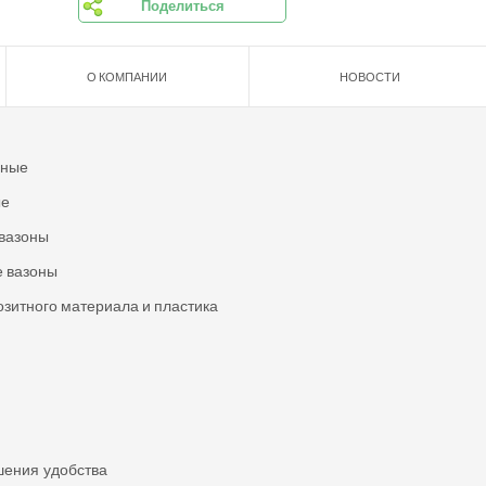
Поделиться
О КОМПАНИИ
НОВОСТИ
ьные
ые
вазоны
 вазоны
озитного материала и пластика
шения удобства