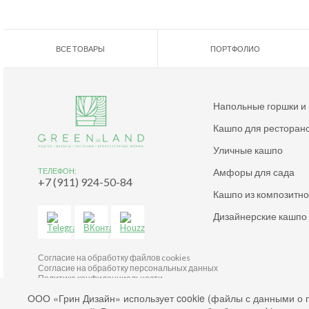
ВСЕ ТОВАРЫ
ПОРТФОЛИО
Напольные горшки и
Кашпо для ресторан
Уличные кашпо
Амфоры для сада
ТЕЛЕФОН:
+7 (911) 924-50-84
Кашпо из композитн
Дизайнерские кашпо
Согласие на обработку файлов cookies
Согласие на обработку персональных данных
Политика конфиденциальности
2003-2026 © Green Land. All rights reserved.
ООО «Грин Дизайн» использует cookie (файлы с данными о 