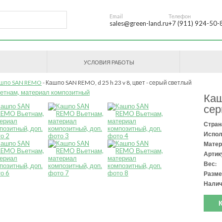
Email
Телефон
sales@green-land.ru
+7 (911) 924-50-
УСЛОВИЯ РАБОТЫ
шпо SAN REMO
Кашпо SAN REMO, d 25 h 23 v 8, цвет - серый светлый
Каш
сер
Стран
Испол
Матер
Артик
Вес:
Разме
Налич