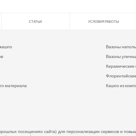
СТАТЬИ
УСЛОВИЯ РАБОТЫ
 кашпо
Вазоны напол
ов
Вазоны уличн
Керамические 
Флорентийские
ого материала
Кашпо из комп
прошлых посещениях сайта) для персонализации сервисов и повы