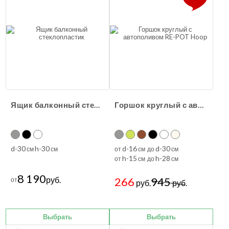
Ящик балконный стеклопластик
Горшок круглый с автополивом RE-POT Hoop
d-30
h-30
d-16
d-30
см
см
от
см до
см
h-15
h-28
от
см до
см
8 190
руб.
266
945
от
руб.
руб.
Выбрать
Выбрать