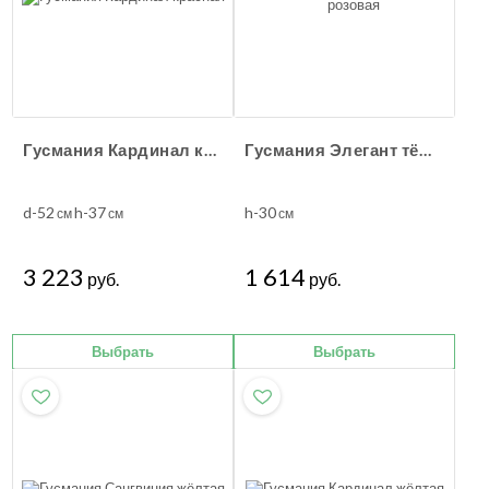
Гусмания Кардинал красная
Гусмания Элегант тёмно-розовая
d-52
h-37
h-30
см
см
см
3 223
1 614
руб.
руб.
Выбрать
Выбрать