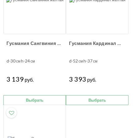
Гусмания Сангвиния жёлтая
Гусмания Кардинал жёлтая
d-30
h-24
d-52
h-37
см
см
см
см
3 139
3 393
руб.
руб.
Выбрать
Выбрать