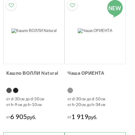
NEW
Кашпо ВОЛЛИ Natural
Чаша ОРИЕНТА
d-30
d-50
d-30
d-50
от
см до
см
от
см до
см
h-9
h-10
h-20
h-34
от
см до
см
от
см до
см
6 905
1 919
руб.
руб.
от
от