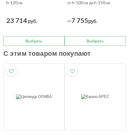
h-120
h-100
h-150
см
от
см до
см
23 714
7 755
руб.
руб.
от
Выбрать
Выбрать
С этим товаром покупают