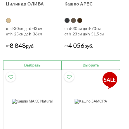
Цилиндр ОЛИВА
Кашпо АРЕС
d-30
d-43
d-30
d-70
от
см до
см
от
см до
см
h-25
h-36
h-23
h-51,5
от
см до
см
от
см до
см
8 848
4 056
руб.
руб.
от
от
Выбрать
Выбрать
SALE