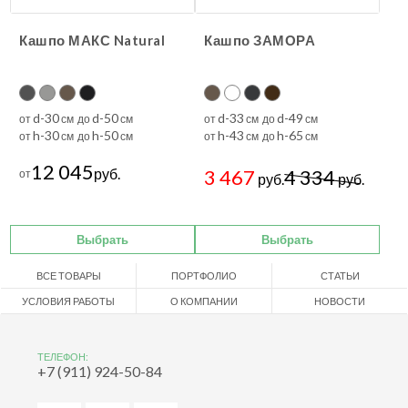
Кашпо МАКС Natural
Кашпо ЗАМОРА
d-30
d-50
d-33
d-49
от
см до
см
от
см до
см
h-30
h-50
h-43
h-65
от
см до
см
от
см до
см
12 045
руб.
3 467
4 334
от
руб.
руб.
Выбрать
Выбрать
ВСЕ ТОВАРЫ
ПОРТФОЛИО
СТАТЬИ
УСЛОВИЯ РАБОТЫ
О КОМПАНИИ
НОВОСТИ
ТЕЛЕФОН:
+7 (911) 924-50-84