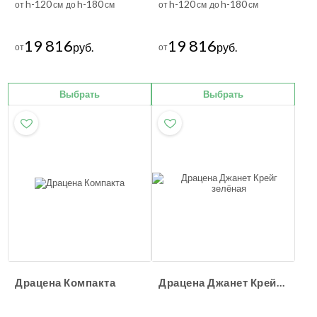
h-120
h-180
h-120
h-180
от
см до
см
от
см до
см
19 816
19 816
руб.
руб.
от
от
Выбрать
Выбрать
Драцена Компакта
Драцена Джанет Крейг зелёная