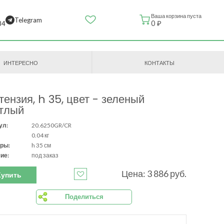
Ваша корзина пуста
Telegram
0 ₽
84
ИНТЕРЕСНО
КОНТАКТЫ
тензия, h 35, цвет - зеленый
тлый
ул:
20.6250GR/CR
0.04 кг
ры:
h 35 см
ие:
под заказ
Цена: 3 886 руб.
Купить
Поделиться