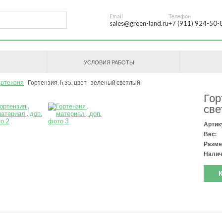
Email
Телефон
sales@green-land.ru
+7 (911) 924-50-
УСЛОВИЯ РАБОТЫ
ортензия
Гортензия, h 35, цвет - зеленый светлый
Гор
све
Артик
Вес:
Разме
Налич