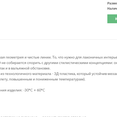
Разме
Налич
кая геометрия и чистые линии. То, что нужно для лаконичных интерь
не собирается спорить с другими стилистическими концепциями: он
ак и в вальяжной обстановке.
из технологичного материала - 3Д-пластика, который устойчив ме
олету, повышенным и пониженным температурам).
ния изделия: -30°C + 60°C