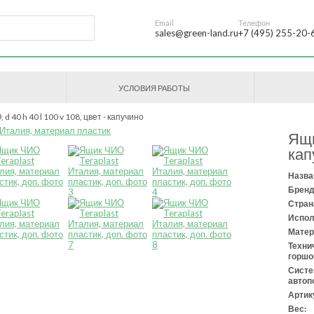
Email
Телефон
sales@green-land.ru
+7 (495) 255-20-
УСЛОВИЯ РАБОТЫ
d 40 h 40 l 100 v 108, цвет - капучино
Ящи
кап
Назва
Бренд
Стран
Испол
Матер
Техни
горшо
Сист
автоп
Артик
Вес: