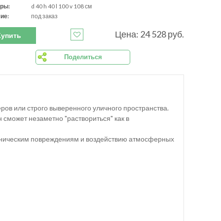
ры:
d 40 h 40 l 100 v 108 см
ие:
под заказ
Цена: 24 528 руб.
Купить
Поделиться
еров или строго выверенного уличного пространства.
 сможет незаметно "раствориться" как в
ханическим повреждениям и воздействию атмосферных