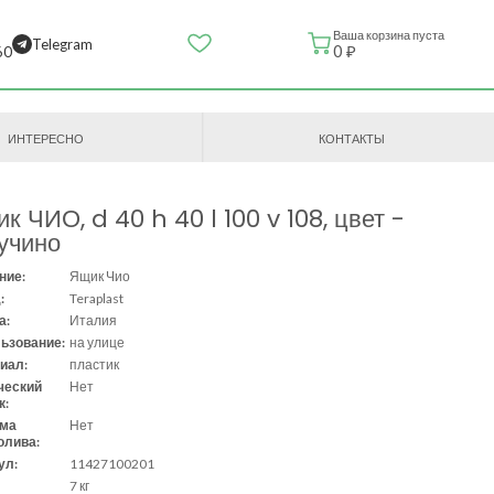
Ваша корзина пуста
Telegram
0 ₽
60
ИНТЕРЕСНО
КОНТАКТЫ
к ЧИО, d 40 h 40 l 100 v 108, цвет -
учино
ние:
Ящик Чио
:
Teraplast
а:
Италия
ьзование:
на улице
иал:
пластик
ческий
Нет
к:
ема
Нет
олива:
ул:
11427100201
7 кг