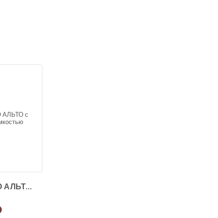
Кашпо Куб ЧИО АЛЬТО с внутренней емкостью