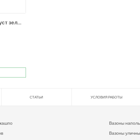
Сансевиерия куст зелёный
СТАТЬИ
УСЛОВИЯ РАБОТЫ
 кашпо
Вазоны напол
ов
Вазоны уличн