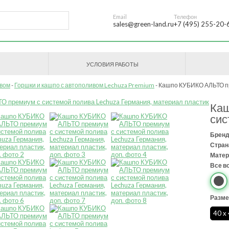
Email
Телефон
sales@green-land.ru
+7 (495) 255-20-
УСЛОВИЯ РАБОТЫ
ивом
Горшки и кашпо с автополивом Lechuza Premium
Кашпо КУБИКО АЛЬТО пр
Ка
сис
Бренд
Стран
Матер
Все в
Разме
40 x