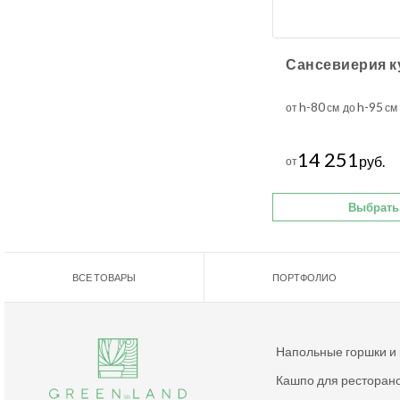
h-80
h-95
от
см до
см
14 251
руб.
от
Выбрать
ВСЕ ТОВАРЫ
ПОРТФОЛИО
Напольные горшки и
Кашпо для ресторан