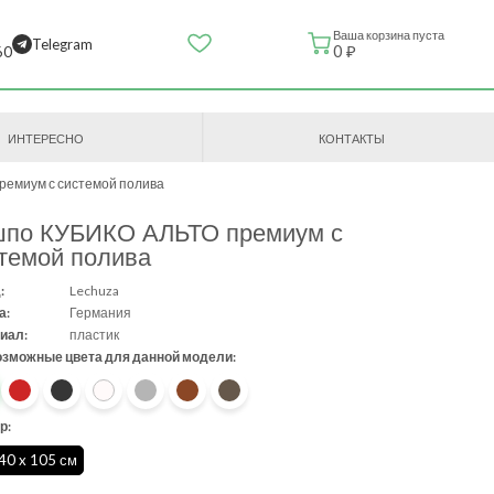
Ваша корзина пуста
Telegram
0 ₽
60
ИНТЕРЕСНО
КОНТАКТЫ
емиум с системой полива
шпо КУБИКО АЛЬТО премиум с
темой полива
:
Lechuza
а:
Германия
иал:
пластик
озможные цвета для данной модели:
р:
 40 x 105 см