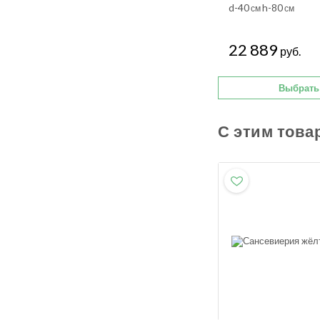
d-40
h-80
см
см
22 889
руб.
Выбрать
С этим това