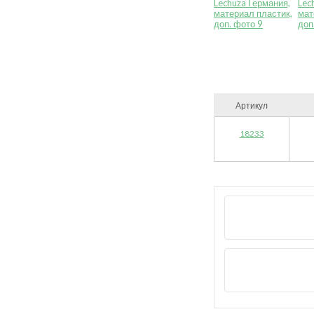
Артикул
18233