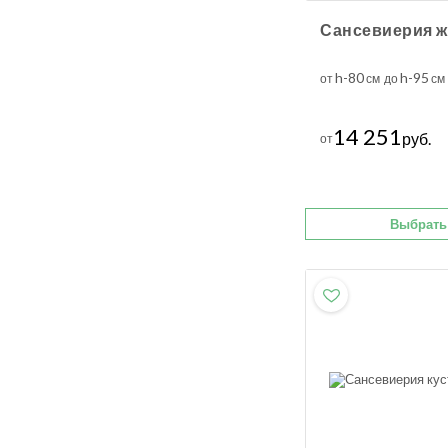
h-80
h-95
от
см до
см
14 251
руб.
от
Выбрать