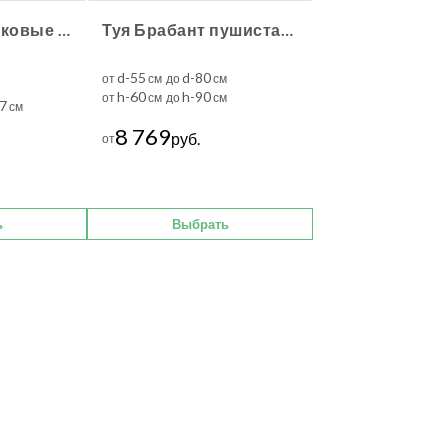
Ролики пластиковые КУБИКО
Туя Брабант пушистая шаровидная уличная
d-55
d-80
от
см до
см
h-60
h-90
от
см до
см
,7
см
8 769
руб.
от
ь
Выбрать