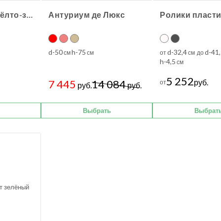
Сансевиерия жёлто-зелёная
Антуриум де Люкс
d-50
h-75
d-32,4
d-41
см
см
от
см до
h-4,5
см
5 252
7 445
14 084
руб.
от
руб.
руб.
Выбрать
Выбрат