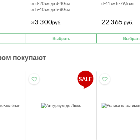
d-20
d-40
d-41
h-79,5
от
см до
см
см
см
h-40
h-80
от
см до
см
3 300
22 365
руб.
руб.
от
Выбрать
Выбрат
ром покупают
SALE