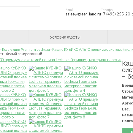
Email
Телефон
sales@green-land.ru
+7 (495) 255-20-
УСЛОВИЯ РАБОТЫ
Коллекция Premium Lechuza
Кашпо КУБИКО АЛЬТО премиум с системой пол
вет - белый лакированный
Ка
сис
- б
Бренд
Стран
Матер
Артик
Вес:
Разме
Налич