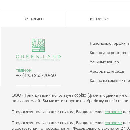
ВСЕ ТОВАРЫ
ПОРТФОЛИО
Напольные горшки и
Кашпо для ресторан
Уличные кашпо
Амфоры для сада
ТЕЛЕФОН:
+7 (495) 255-20-60
Кашпо из композитн
Дизайнерские кашпо
ООО «Грин Дизайн» использует cookie (файлы с данными о 
пользователей. Вы можете запретить обработку cookie в нас
Согласие на обработку файлов cookies
Продолжая пользование сайтом, Вы даете свое
согласие
на р
Согласие на обработку персональных данных
Политика конфиденциальности
Продолжая пользование сайтом, Вы даете свое
согласие
на 
2003-2026 © Green Land. All rights reserved.
в соответствии с требованиями Федерального закона от 27.