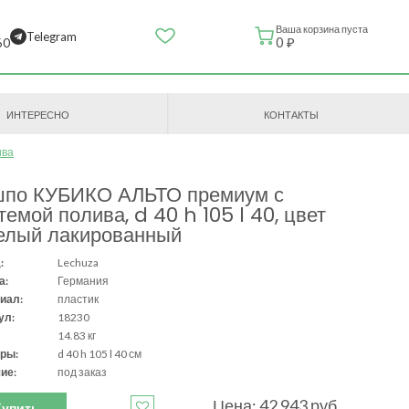
Ваша корзина пуста
Telegram
0 ₽
60
ИНТЕРЕСНО
КОНТАКТЫ
ива
шпо КУБИКО АЛЬТО премиум с
темой полива, d 40 h 105 l 40, цвет
елый лакированный
:
Lechuza
а:
Германия
иал:
пластик
ул:
18230
14.83 кг
ры:
d 40 h 105 l 40 см
ие:
под заказ
Цена: 42 943 руб.
Купить