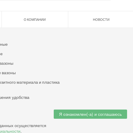
О КОМПАНИИ
НОВОСТИ
ьные
ые
вазоны
 вазоны
озитного материала и пластика
шения удобства
Я ознакомлен(-а) и соглашаюсь
данных осуществляется
циальности
.