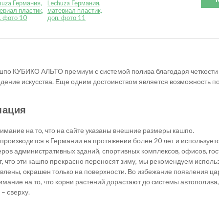
шпо КУБИКО АЛЬТО премиум с системой полива благодаря четкости л
ение искусства. Еще одним достоинством является возможность пос
мация
мание на то, что на сайте указаны внешние размеры кашпо.
 производится в Германии на протяжении более 20 лет и используе
ров административных зданий, спортивных комплексов, офисов, гост
, что эти кашпо прекрасно переносят зиму, мы рекомендуем использо
овлены, окрашен только на поверхности. Во избежание появления ца
ание на то, что корни растений дорастают до системы автополива, в
– сверху.