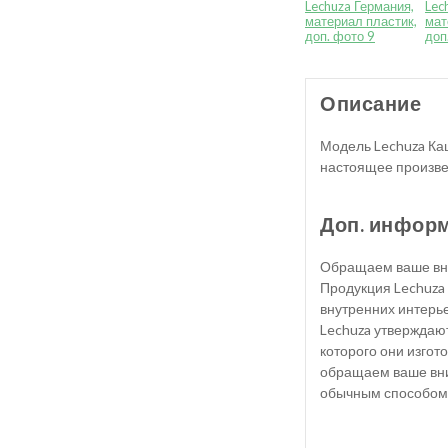
Описание
Модель Lechuza Ка
настоящее произвед
Доп. инфор
Обращаем ваше вни
Продукция Lechuza
внутренних интерье
Lechuza утверждают
которого они изгот
обращаем ваше вним
обычным способом 