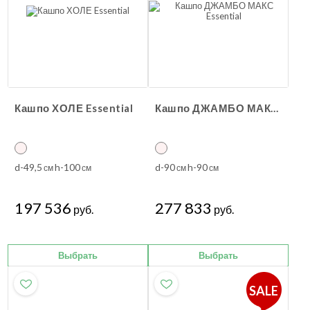
Кашпо ХОЛЕ Essential
Кашпо ДЖАМБО МАКС Essential
d-49,5
h-100
d-90
h-90
см
см
см
см
197 536
277 833
руб.
руб.
Выбрать
Выбрать
SALE