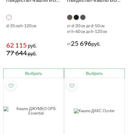
Пьедестал-кашпо ЙОНГ Essential
Пьедестал-кашпо БО Natural
d-35
h-120
d-30
d-50
см
см
от
см до
см
h-60
h-120
от
см до
см
25 696
62 115
руб.
от
руб.
77 644
руб.
Выбрать
Выбрать