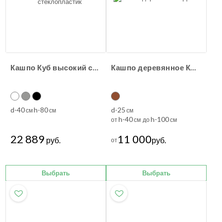
Кашпо Куб высокий стеклопластик
Кашпо деревянное КД007
d-40
h-80
d-25
см
см
см
h-40
h-100
от
см до
см
22 889
11 000
руб.
руб.
от
Выбрать
Выбрать