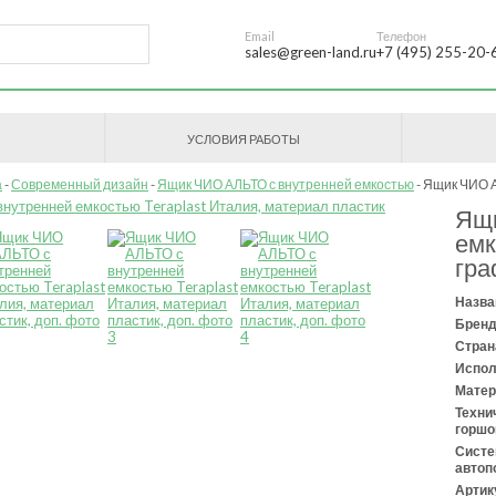
Email
Телефон
sales@green-land.ru
+7 (495) 255-20-
УСЛОВИЯ РАБОТЫ
а
Современный дизайн
Ящик ЧИО АЛЬТО с внутренней емкостью
Ящик ЧИО АЛ
Ящи
емк
гр
Назва
Бренд
Стран
Испол
Матер
Техни
горшо
Сист
автоп
Артик