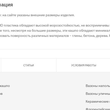
мация
: на сайте указаны внешние размеры изделия.
3D пластика обладают высокой морозостойкостью, не восприимчивы к
е того, несмотря на большие размеры, эти кашпо обладают минимал
овать поверхность различных материалов – глины, бетона, дерева.
СТАТЬИ
УСЛОВИЯ РАБОТЫ
 кашпо
Вазоны напол
ов
Вазоны уличн
Керамические 
Флорентийские