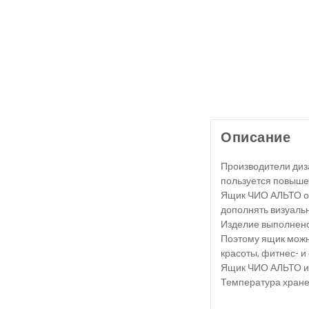
Описание
Производители диза
пользуется повышен
Ящик ЧИО АЛЬТО отн
дополнять визуальн
Изделие выполнено 
Поэтому ящик можно
красоты, фитнес- и
Ящик ЧИО АЛЬТО им
Температура хране