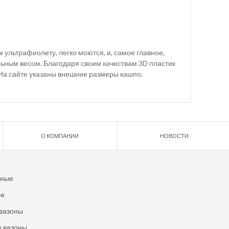
 ультрафиолету, легко моются, и, самое главное,
ьным весом. Благодаря своим качествам 3D пластик
 На сайте указаны внешние размеры кашпо.
О КОМПАНИИ
НОВОСТИ
ьные
ые
вазоны
 вазоны