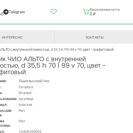
Ваша корзина пуста
Telegram
0 ₽
60
ИНТЕРЕСНО
КОНТАКТЫ
ЬТО с внутренней емкостью, d 35,5 h 70 l 99 v 70, цвет - графитовый
к ЧИО АЛЬТО с внутренней
остью, d 35,5 h 70 l 99 v 70, цвет -
афитовый
ние:
Ящик высокий Чио
:
Teraplast
а:
Италия
ьзование:
на улице
иал:
пластик
ческий
Нет
к:
ема
Нет
олива:
ул:
11428100032