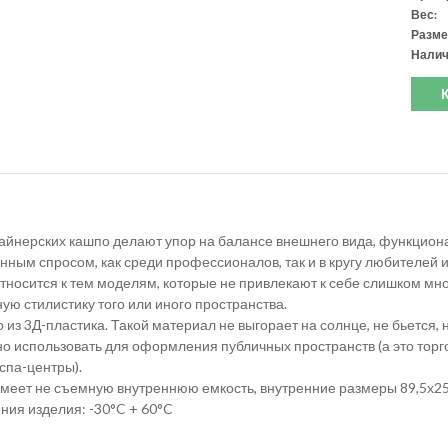
Вес:
Разме
Налич
йнерских кашпо делают упор на балансе внешнего вида, функционал
ным спросом, как среди профессионалов, так и в кругу любителей 
осится к тем моделям, которые не привлекают к себе слишком мног
ую стилистику того или иного пространства.
из 3Д-пластика. Такой материал не выгорает на солнце, не бьется,
 использовать для оформления публичных пространств (а это торго
 спа-центры).
еет не съемную внутреннюю емкость, внутренние размеры 89,5х25,
ния изделия: -30°C + 60°C