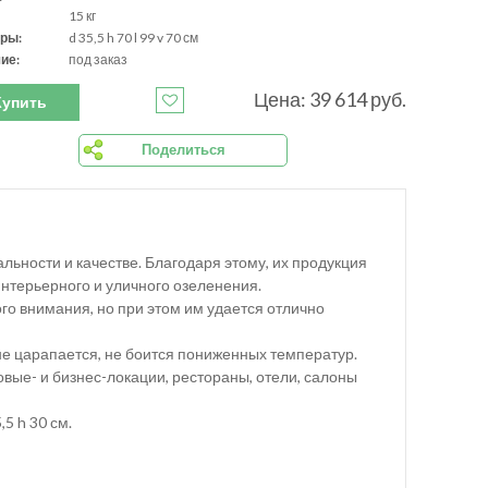
15 кг
ры:
d 35,5 h 70 l 99 v 70 см
ие:
под заказ
Цена: 39 614 руб.
Купить
Поделиться
ьности и качестве. Благодаря этому, их продукция
интерьерного и уличного озеленения.
о внимания, но при этом им удается отлично
 не царапается, не боится пониженных температур.
вые- и бизнес-локации, рестораны, отели, салоны
5 h 30 см.