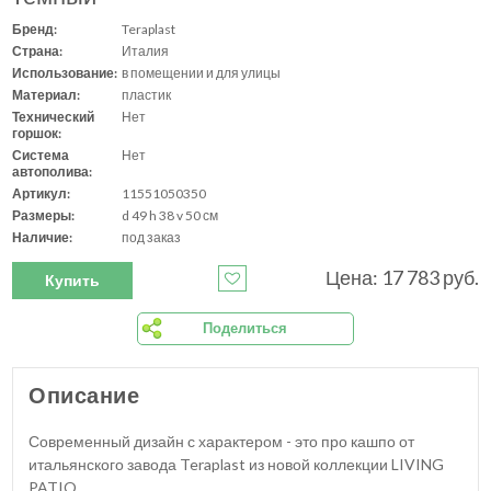
Бренд:
Teraplast
Страна:
Италия
Использование:
в помещении и для улицы
Материал:
пластик
Технический
Нет
горшок:
Система
Нет
автополива:
Артикул:
11551050350
Размеры:
d 49 h 38 v 50 см
Наличие:
под заказ
Цена: 17 783 руб.
Купить
Поделиться
Описание
Современный дизайн с характером - это про кашпо от
итальянского завода Teraplast из новой коллекции LIVING
PATIO.