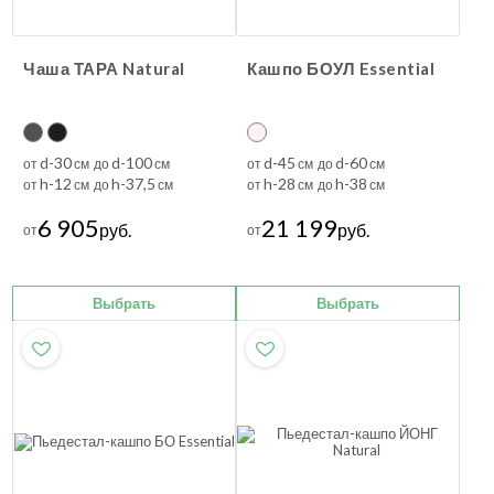
Чаша ТАРА Natural
Кашпо БОУЛ Essential
d-30
d-100
d-45
d-60
от
см до
см
от
см до
см
h-12
h-37,5
h-28
h-38
от
см до
см
от
см до
см
6 905
21 199
руб.
руб.
от
от
Выбрать
Выбрать