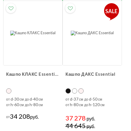
SALE
Кашпо КЛАКС Essential
Кашпо ДАКС Essential
d-30
d-40
d-37
d-50
от
см до
см
от
см до
см
h-60
h-80
h-80
h-120
от
см до
см
от
см до
см
34 208
руб.
37 278
от
руб.
44 645
руб.