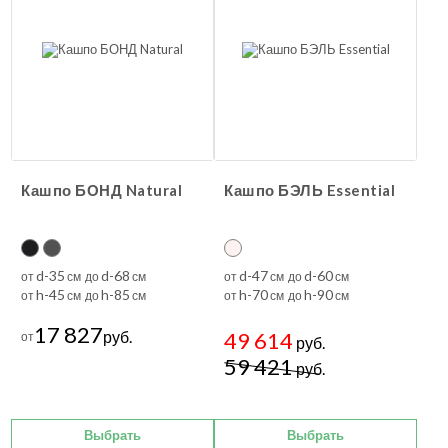
Кашпо БОНД Natural
Кашпо БЭЛЬ Essential
d-35
d-68
d-47
d-60
от
см до
см
от
см до
см
h-45
h-85
h-70
h-90
от
см до
см
от
см до
см
17 827
руб.
49 614
от
руб.
59 421
руб.
Выбрать
Выбрать