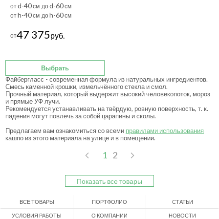
d-40
d-60
от
см до
см
h-40
h-60
от
см до
см
47 375
руб.
от
Выбрать
Файбергласс - современная формула из натуральных ингредиентов.
Смесь каменной крошки, измельчённого стекла и смол.
Прочный материал, который выдержит высокий человекопоток, мороз
и прямые УФ лучи.
Рекомендуется устанавливать на твёрдую, ровную поверхность, т. к.
падения могут повлечь за собой царапины и сколы.
Предлагаем вам ознакомиться со всеми
правилами использования
кашпо из этого материала на улице и в помещении.
1
2
Показать все товары
ВСЕ ТОВАРЫ
ПОРТФОЛИО
СТАТЬИ
УСЛОВИЯ РАБОТЫ
О КОМПАНИИ
НОВОСТИ