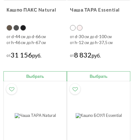
Кашпо ПАКС Natural
Чаша ТАРА Essential
d-44
d-66
d-30
d-100
от
см до
см
от
см до
см
h-46
h-67
h-12
h-37,5
от
см до
см
от
см до
см
31 156
8 832
руб.
руб.
от
от
Выбрать
Выбрать