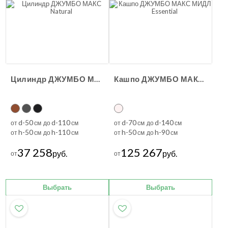
Цилиндр ДЖУМБО МАКС Natural
Кашпо ДЖУМБО МАКС МИДЛ Essential
d-50
d-110
d-70
d-140
от
см до
см
от
см до
см
h-50
h-110
h-50
h-90
от
см до
см
от
см до
см
37 258
125 267
руб.
руб.
от
от
Выбрать
Выбрать