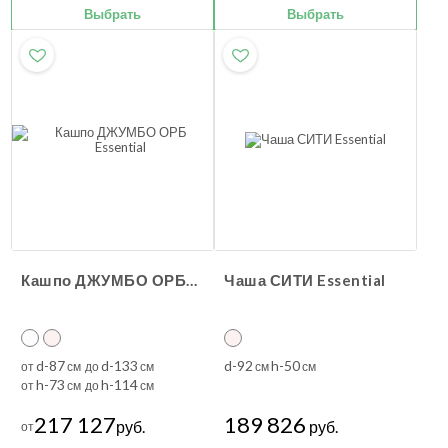
Выбрать
Выбрать
Кашпо ДЖУМБО ОРБ Essential
Чаша СИТИ Essential
d-87
d-133
d-92
h-50
от
см до
см
см
см
h-73
h-114
от
см до
см
217 127
189 826
руб.
руб.
от