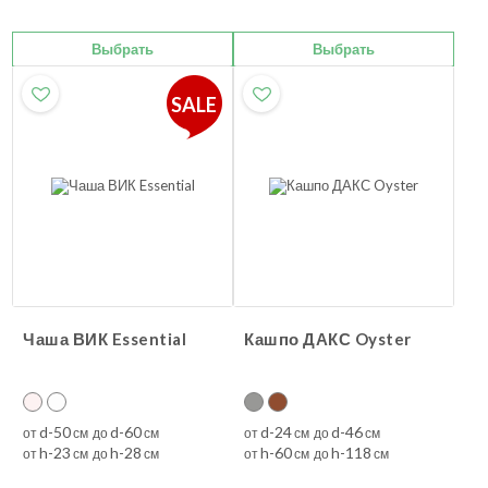
Выбрать
Выбрать
SALE
Чаша ВИК Essential
Кашпо ДАКС Oyster
d-50
d-60
d-24
d-46
от
см до
см
от
см до
см
h-23
h-28
h-60
h-118
от
см до
см
от
см до
см