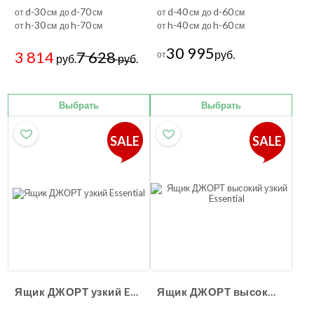
d-30
d-70
d-40
d-60
от
см до
см
от
см до
см
h-30
h-70
h-40
h-60
от
см до
см
от
см до
см
30 995
3 814
7 628
руб.
от
руб.
руб.
Выбрать
Выбрать
SALE
SALE
Ящик ДЖОРТ узкий Essential
Ящик ДЖОРТ высокий узкий Essential