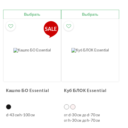
Выбрать
Выбрать
SALE
Кашпо БО Essential
Куб БЛОК Essential
d-43
h-100
d-30
d-70
см
см
от
см до
см
h-30
h-70
от
см до
см