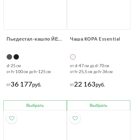
Пьедестал-кашпо ЙЕНН Natural
Чаша КОРА Essential
d-25
d-47
d-70
см
от
см до
см
h-100
h-125
h-25,5
h-36
от
см до
см
от
см до
см
36 177
22 163
руб.
руб.
от
от
Выбрать
Выбрать