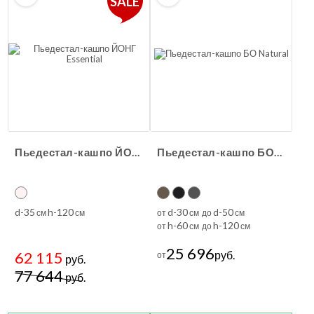
SALE
Пьедестал-кашпо ЙОНГ Essential
Пьедестал-кашпо БО Natural
d-35
h-120
d-30
d-50
см
см
от
см до
см
h-60
h-120
от
см до
см
25 696
62 115
руб.
от
руб.
77 644
руб.