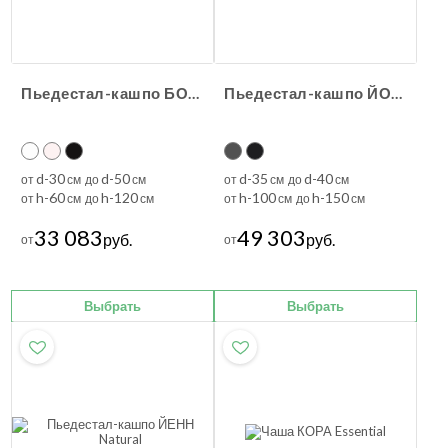
Пьедестал-кашпо БО Essential
Пьедестал-кашпо ЙОНГ Natural
d-30
d-50
d-35
d-40
от
см до
см
от
см до
см
h-60
h-120
h-100
h-150
от
см до
см
от
см до
см
33 083
49 303
руб.
руб.
от
от
Выбрать
Выбрать