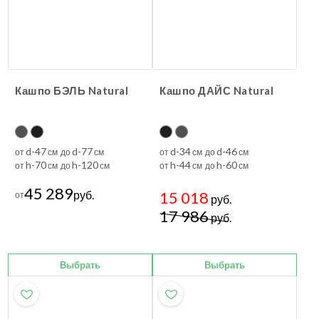
Кашпо БЭЛЬ Natural
Кашпо ДАЙС Natural
d-47
d-77
d-34
d-46
от
см до
см
от
см до
см
h-70
h-120
h-44
h-60
от
см до
см
от
см до
см
45 289
руб.
15 018
от
руб.
17 986
руб.
Выбрать
Выбрать