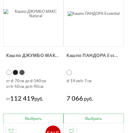
Кашпо ДЖУМБО МАКС Natural
Кашпо ПАНДОРА Essential
d-70
d-140
d-19
h-7
от
см до
см
см
см
h-50
h-90
от
см до
см
112 419
7 066
руб.
руб.
от
Выбрать
Выбрать