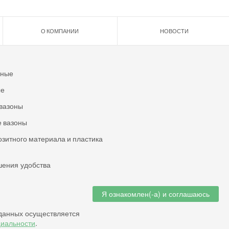
О КОМПАНИИ
НОВОСТИ
ьные
ые
вазоны
 вазоны
озитного материала и пластика
шения удобства
Я ознакомлен(-а) и соглашаюсь
данных осуществляется
циальности
.