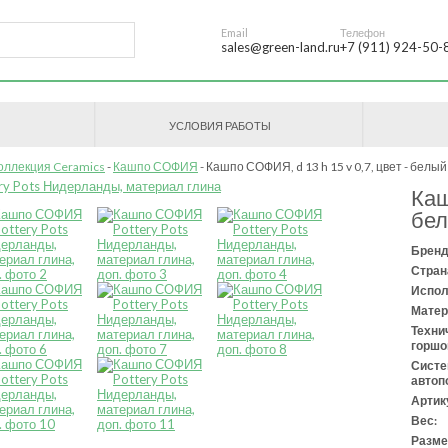
Email
Телефон
sales@green-land.ru
+7 (911) 924-50-
УСЛОВИЯ РАБОТЫ
оллекция Ceramics
Кашпо СОФИЯ
Кашпо СОФИЯ, d 13 h 15 v 0,7, цвет - белый
Каш
бе
Бренд
Стран
Испол
Матер
Техни
горшо
Сист
автоп
Артик
Вес:
Разме