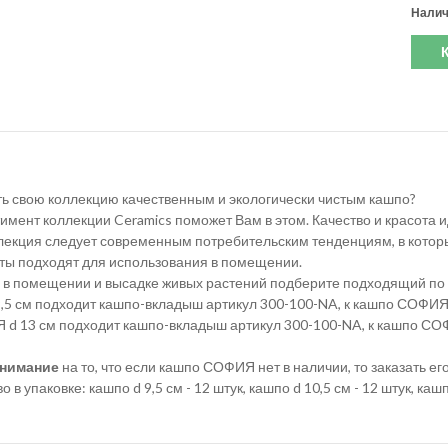
Налич
ть свою коллекцию качественным и экологически чистым кашпо?
мент коллекции Ceramics поможет Вам в этом. Качество и красота ид
ллекция следует современным потребительским тенденциям, в которы
ты подходят для использования в помещении.
 в помещении и высадке живых растений подберите подходящий по
,5 см подходит кашпо-вкладыш артикул 300-100-NA, к кашпо СОФИЯ 
Я d 13 см подходит кашпо-вкладыш артикул 300-100-NA, к кашпо СО
нимание
на то, что если кашпо СОФИЯ нет в наличии, то заказать е
 в упаковке: кашпо d 9,5 см - 12 штук, кашпо d 10,5 см - 12 штук, кашпо