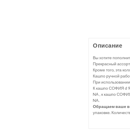
Описание
Вы хотите пополни
Прекрасный ассорти
Кроме того, эта ко
Кашпо ручной рабо
При использовании
К кашпо СОФИЯ d 9
NA , к кашпо СОФИ
NA.
Обращаем ваше в
упаковке. Количество