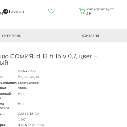
Ваша корзина пуста
Telegram
0 ₽
84
ИНТЕРЕСНО
КОНТАКТЫ
по СОФИЯ, d 13 h 15 v 0,7, цвет -
лый
:
Pottery Pots
а:
Нидерланды
ьзование:
в помещении
иал:
глина
ческий
Нет
к:
ема
Нет
олива:
ул:
C2211-15-CV
1.8 кг
ры:
d 13 h 15 v 0,7 см