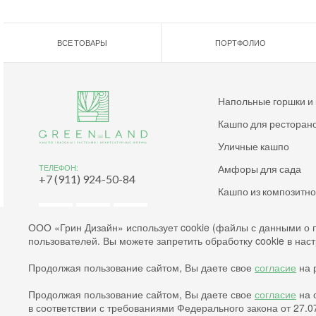
ВСЕ ТОВАРЫ
ПОРТФОЛИО
Напольные горшки и
Кашпо для ресторан
Уличные кашпо
Амфоры для сада
ТЕЛЕФОН:
+7 (911) 924-50-84
Кашпо из композитн
Дизайнерские кашпо
ООО «Грин Дизайн» использует cookie (файлы с данными о 
пользователей. Вы можете запретить обработку cookie в нас
Согласие на обработку файлов cookies
Продолжая пользование сайтом, Вы даете свое
согласие
на р
Согласие на обработку персональных данных
Политика конфиденциальности
Продолжая пользование сайтом, Вы даете свое
согласие
на 
2003-2026 © Green Land. All rights reserved.
в соответствии с требованиями Федерального закона от 27.