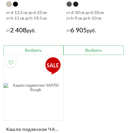
d-13,5
d-23
d-30
d-50
от
см до
см
от
см до
см
h-11
h-19,5
h-9
h-10
от
см до
см
от
см до
см
2 408
6 905
руб.
руб.
от
от
Выбрать
Выбрать
SALE
Кашпо подвесное ЧАРЛИ Rough