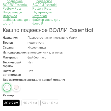
Кашпо подвесное ВОЛЛИ Essential
Название:
Подвесное настенное кашпо Уолли
Бренд:
Pottery Pots
Страна:
Нидерланды
Использование:
в помещении и для улицы
Материал:
файбергласс
Технический
Нет
горшок:
Система
Нет
автополива:
Все возможные цвета для данной модели:
Размер:
30 x 9 см
40 x 9 см
50 x 10 см