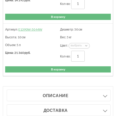
14 292
руб.
В корзину
E1390W-50-MW
50
см
10
см
5
кг
5 л
21 360
руб.
В корзину
ОПИСАНИЕ
ДОСТАВКА