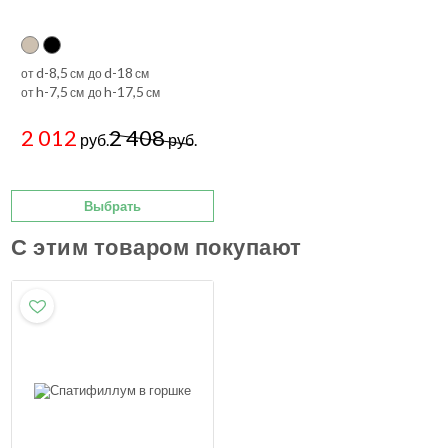
d-8,5
d-18
от
см до
см
h-7,5
h-17,5
от
см до
см
2 012
2 408
руб.
руб.
Выбрать
С этим товаром покупают