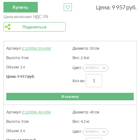
Цена:
9 957
руб.
Купить
Цена включает НДС 5%
Поделиться
E1390W-30-MW
30
см
9
см
2.8
кг
1 л
9 957
руб.
В корзину
E1390W-40-MW
40
см
9
см
4.2
кг
3 л