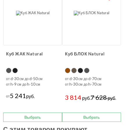
Куб ЖАК Natural
Куб БЛОК Natural
d-30
d-50
d-30
d-70
от
см до
см
от
см до
см
h-9
h-10
h-30
h-70
от
см до
см
от
см до
см
5 241
руб.
3 814
7 628
от
руб.
руб.
Выбрать
Выбрать
С этим товаром покупают