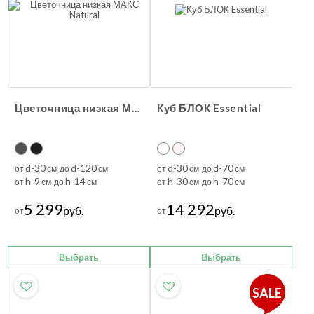
Цветочница низкая МАКС Natural
Куб БЛОК Essential
d-30
d-120
d-30
d-70
от
см до
см
от
см до
см
h-9
h-14
h-30
h-70
от
см до
см
от
см до
см
5 299
14 292
руб.
руб.
от
от
Выбрать
Выбрать
SALE