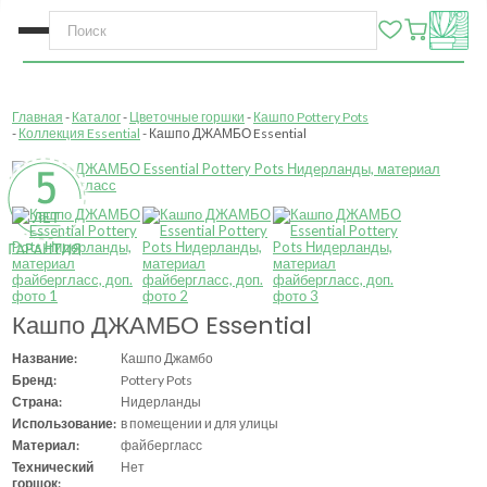
Главная
Каталог
Цветочные горшки
Кашпо Pottery Pots
Коллекция Essential
Кашпо ДЖАМБО Essential
Кашпо ДЖАМБО Essential
Название:
Кашпо Джамбо
Бренд:
Pottery Pots
Страна:
Нидерланды
Использование:
в помещении и для улицы
Материал:
файбергласс
Технический
Нет
горшок: