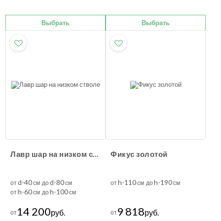
Выбрать
Выбрать
Лавр шар на низком стволе
Фикус золотой
d-40
d-80
h-110
h-190
от
см до
см
от
см до
см
h-60
h-100
от
см до
см
14 200
9 818
руб.
руб.
от
от