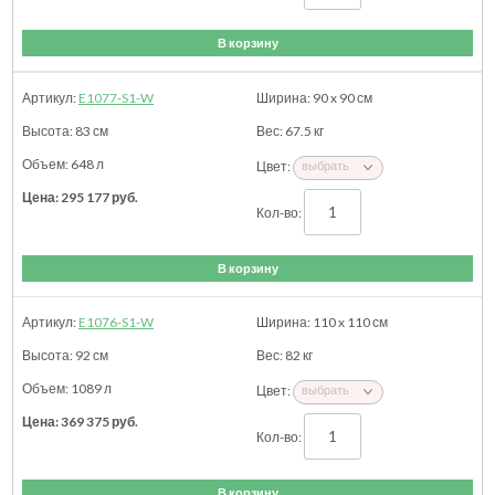
В корзину
E1077-S1-W
90 x 90
см
83
см
67.5
кг
648 л
295 177
руб.
В корзину
E1076-S1-W
110 x 110
см
92
см
82
кг
1089 л
369 375
руб.
В корзину