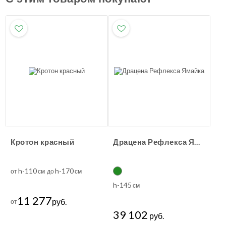
Кротон красный
Драцена Рефлекса Ямайка
h-110
h-170
от
см до
см
h-145
см
11 277
руб.
от
39 102
руб.