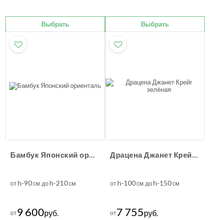
Выбрать
Выбрать
Бамбук Японский ориенталь
Драцена Джанет Крейг зелёная
h-90
h-210
h-100
h-150
от
см до
см
от
см до
см
9 600
7 755
руб.
руб.
от
от