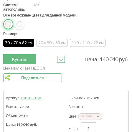
Система
Нет
автополива:
Все возможные цвета для данной модели:
Размер:
70 x 70 x 62 см
90 x 90 x 83 см
110 x 110 x 92 см
Цена:
140 040
руб.
Купить
Цена включает НДС 5%
Поделиться
E1078-S1-W
70 x 70
см
62
см
30
кг
294 л
140 040
руб.